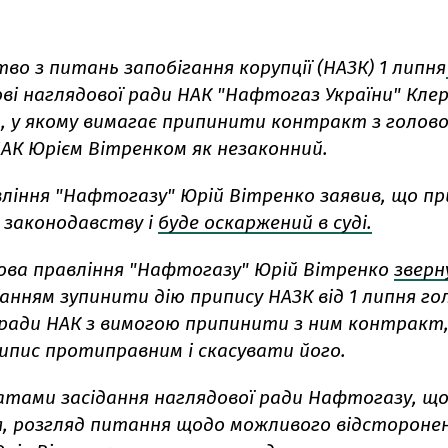
о з питань запобігання корупції (НАЗК) 1 липня
ві наглядової ради НАК "Нафтогаз України" Кле
, у якому вимагає припинити контракт з голов
НАК Юрієм Вітренком як незаконний.
вління "Нафтогазу" Юрій Вітренко заявив, що пр
 законодавству і
буде оскаржений в суді.
лова правління "Нафтогазу" Юрій Вітренко
зверн
анням зупинити дію припису НАЗК від 1 липня го
 ради НАК з вимогою припинити з ним контракт,
ипис протиправним і скасувати його.
атами засідання наглядової ради Нафтогазу, що
ня, розгляд питання щодо можливого відстороне