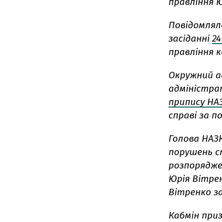
правління 
Повідомлял
засіданні
2
правління к
Окружний а
адміністра
припису НА
справі за 
Голова НАЗК
порушень ст
розпорядже
Юрія Вітре
Вітренко з
Кабмін приз