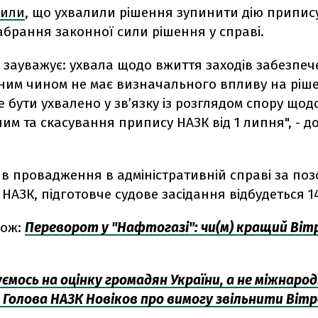
нили
, що ухвалили рішення зупинити дію припису
абрання законної сили рішення у справі.
 зауважує: ухвала щодо вжиття заходів забезпе
ним чином не має визначального впливу на ріше
 бути ухвалено у зв’язку із розглядом спору що
м та скасування припису НАЗК від 1 липня", - д
в провадження в адміністративній справі за по
 НАЗК, підготовче судове засідання відбудеться 
кож:
Переворот у "Нафтогазі": чи(м) кращий Віт
ємось на оцінку громадян України, а не міжнаро
 Голова НАЗК Новіков про вимогу звільнити Віт