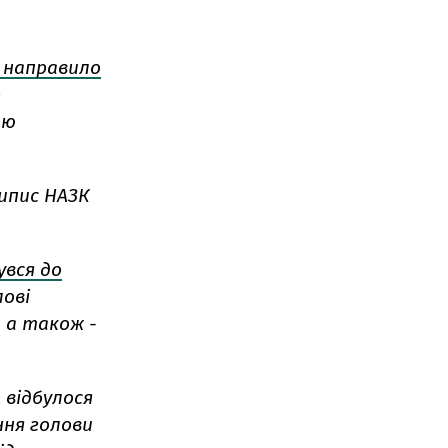
направило
р
ою
ипис НАЗК
увся до
лові
 а також -
 відбулося
ння голови