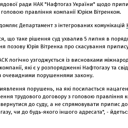
лядової ради НАК "Нафтогаз України" щодо прип
 головою правління компанії Юрієм Вітренком.
ідомляє Департамент з інтегрованих комунікацій
я, що таке рішення суд ухвалив 5 липня в поряд
ня позову Юрія Вітренка про скасування припису
СК логічно узгоджується із висновками міжнаро
омпанії, які є у розпорядженні Нафтогазу та сві
 з очевидними порушеннями закону.
иявлення порушень, на які посилається нацаген
ення трудового договору з головою правління к
вернутися до суду, а не спрямовувати припис до
азу, чи до будь-якого іншого адресата", - йдетьс