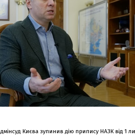
дмінсуд Києва зупинив дію припису НАЗК від 1 л