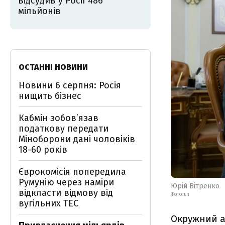
відсудив у Росії 486
мільйонів
ОСТАННІ НОВИНИ
Новини 6 серпня: Росія
нищить бізнес
Кабмін зобовʼязав
податкову передати
Міноборони дані чоловіків
18-60 років
Єврокомісія попередила
Румунію через наміри
Юрій Вітренко
відкласти відмову від
ФОТО: ЕП
вугільних ТЕС
Окружний а