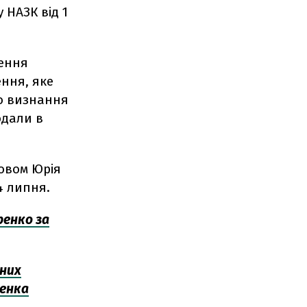
 НАЗК від 1
чення
ння, яке
до визнання
одали в
зовом Юрія
14 липня.
ренко за
дних
ренка