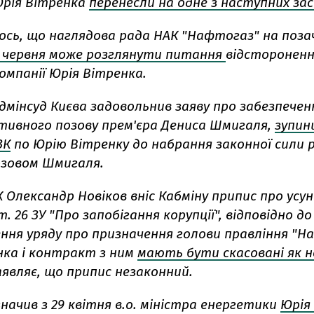
Юрія Вітренка
перенесли на одне з наступних зас
ось, що наглядова рада НАК "Нафтогаз" на поза
4 червня може розглянути питання
відстороненн
омпанії Юрія Вітренка.
дмінсуд Києва задовольнив заяву про забезпечен
тивного позову прем'єра Дениса Шмигаля,
зупин
ЗК
по Юрію Вітренку до набрання законної сили 
позовом Шмигаля.
 Олександр Новіков вніс Кабміну припис про усу
. 26 ЗУ "Про запобігання корупції", відповідно д
ння уряду про призначення голови правління "Н
нка і контракт з ним
мають бути скасовані як н
аявляє, що припис незаконний.
начив з 29 квітня в.о. міністра енергетики
Юрія