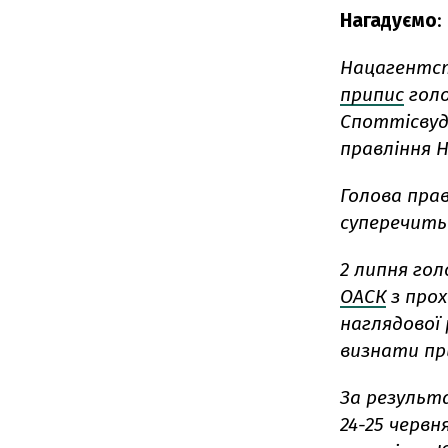
Нагадуємо
:
Нацагентств
припис
голо
Споттісвуд
правління 
Голова пра
суперечить
2 липня го
ОАСК
з прох
наглядової
визнати пр
За результ
24-25 черв