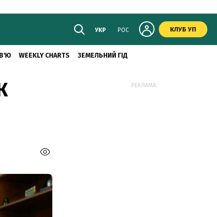
КЛУБ УП
УКР
РОС
В'Ю
WEEKLY CHARTS
ЗЕМЕЛЬНИЙ ГІД
К
РЕКЛАМА: