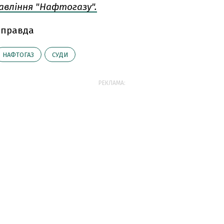
авління "Нафтогазу".
 правда
НАФТОГАЗ
СУДИ
РЕКЛАМА: