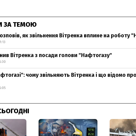
И ЗА ТЕМОЮ
озповів, як звільнення Вітренка вплине на роботу 
1:13
ьнив Вітренка з посади голови "Нафтогазу"
5:30
афтогазі": чому звільняють Вітренка і що відомо пр
5:05
СЬОГОДНІ