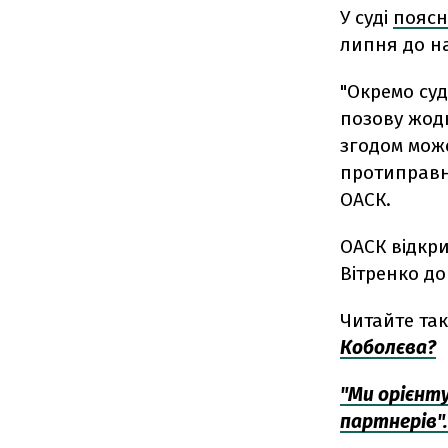
У суді
пояс
липня до н
"Окремо суд
позову жод
згодом може
протиправни
ОАСК.
ОАСК відкри
Вітренко до
Читайте та
Коболєва?
"Ми орієнту
партнерів".