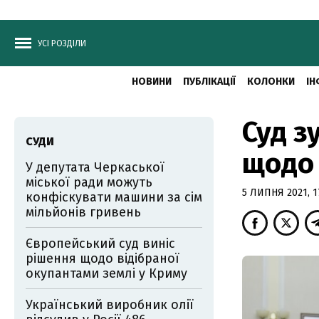
УСІ РОЗДІЛИ
НОВИНИ
ПУБЛІКАЦІЇ
КОЛОНКИ
ІН
Суд з
СУДИ
щодо 
У депутата Черкаської
міської ради можуть
5 ЛИПНЯ 2021, 1
конфіскувати машини за сім
мільйонів гривень
Європейський суд виніс
рішення щодо відібраної
окупантами землі у Криму
Український виробник олії