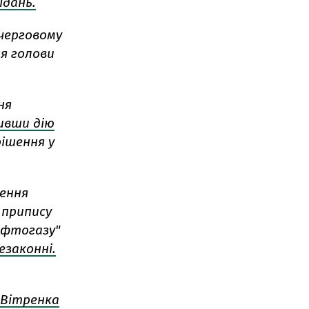
ідань.
черговому
я голови
ня
ивши дію
рішення у
нення
о припису
афтогазу"
езаконні.
 Вітренка