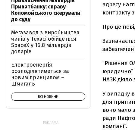
Привласнення мільярдів
адресу наг
Приватбанку: справу
контракту з
Коломойського скерували
до суду
Про це пов
Мегазавод з виробництва
чипів у Техасі обійдеться
Зазначаєтьс
SpaceX у 16,8 мільярдів
забезпечен
доларів
"Рішення ОА
Електроенергія
юридичної к
розподілятиметься за
новим принципом –
НАЗК діяло
Шмигаль
У випадку в
ВСІ НОВИНИ
для припин
воно мало з
ради Нафтог
РЕКЛАМА:
компанії.