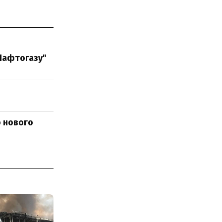
"Нафтогазу"
о нового