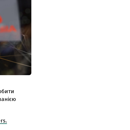
робити
панією
rs.