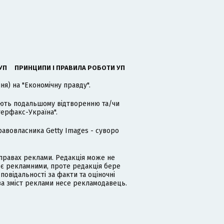
УП
ПРИНЦИПИ І ПРАВИЛА РОБОТИ УП
я) на "Економічну правду".
гають подальшому відтворенню та/чи
терфакс-Україна".
равовласника Getty Images - суворо
равах реклами. Редакція може не
 є рекламними, проте редакція бере
дповідальності за факти та оціночні
за зміст реклами несе рекламодавець.