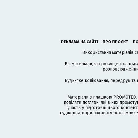
РЕКЛАМА НА САЙТІ
ПРО ПРОЄКТ
ПО
Використання матеріалів с
Всі матеріали, які розміщені на цьо
розповсюдженню в
Будь-яке копіювання, передрук та 
Матеріали з плашкою PROMOTED, 
поділяти погляди, які в них промо
участь у підготовці цього контенту
судження, оприлюднені у рекламних м