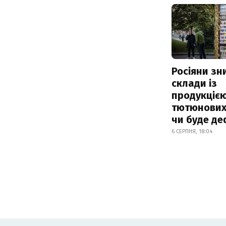
Росіяни з
склади із
продукцією
тютюнових 
чи буде де
6 СЕРПНЯ, 18:04