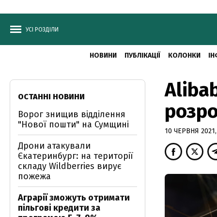
УСІ РОЗДІЛИ
НОВИНИ
ПУБЛІКАЦІЇ
КОЛОНКИ
ІН
Aliba
ОСТАННІ НОВИНИ
розро
Ворог знищив відділення
"Нової пошти" на Сумщині
10 ЧЕРВНЯ 2021,
Дрони атакували
Єкатеринбург: на території
складу Wildberries вирує
пожежа
Аграрії зможуть отримати
пільгові кредити за