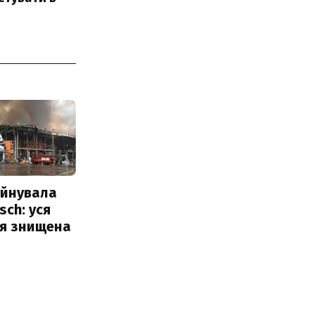
уйнувала
sch: уся
ія знищена