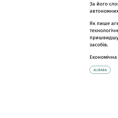
За його сло
автономних
Як пише аге
технологічн
пришвидшую
засобів.
Економічна
ALIBABA