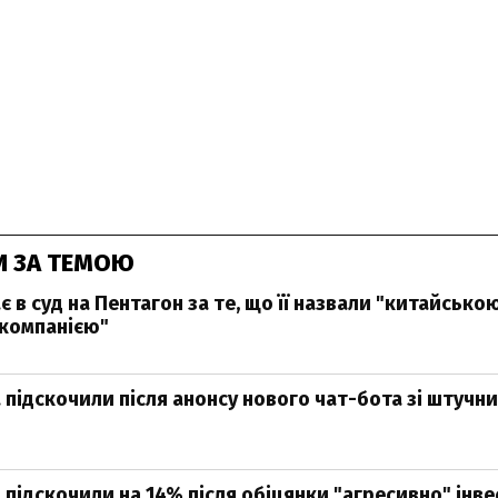
И ЗА ТЕМОЮ
є в суд на Пентагон за те, що її назвали "китайсько
компанією"
a підскочили після анонсу нового чат-бота зі штучн
1
a підскочили на 14% після обіцянки "агресивно" інв