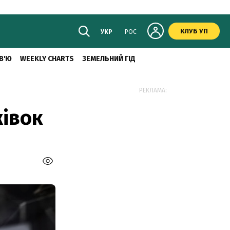
КЛУБ УП
УКР
РОС
В'Ю
WEEKLY CHARTS
ЗЕМЕЛЬНИЙ ГІД
РЕКЛАМА:
жівок