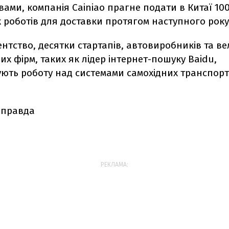
вами, компанія Cainiao прагне подати в Китаї 10
 роботів для доставки протягом наступного року
нтство, десятки стартапів, автовиробників та в
их фірм, таких як лідер інтернет-пошуку Baidu,
ть роботу над системами самохідних транспор
 правда
РЕКЛАМА: