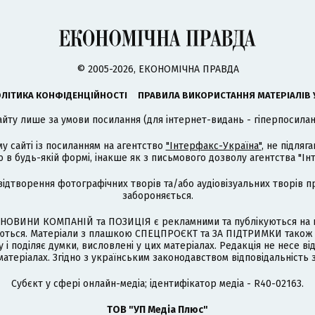
© 2005-2026, ЕКОНОМІЧНА ПРАВДА
ЛІТИКА КОНФІДЕНЦІЙНОСТІ
ПРАВИЛА ВИКОРИСТАННЯ МАТЕРІАЛІВ 
айту лише за умови посилання (для інтернет-видань - гіперпосиланн
му сайті із посиланням на агентство
"Інтерфакс-Україна"
, не підля
 будь-якій формі, інакше як з письмового дозволу агентства "Ін
відтворення фотографічних творів та/або аудіовізуальних творів п
забороняється.
НОВИНИ КОМПАНІЙ та ПОЗИЦІЯ є рекламними та публікуються на п
туються. Матеріали з плашкою СПЕЦПРОЄКТ та ЗА ПІДТРИМКИ також
 і поділяє думки, висловлені у цих матеріалах. Редакція не несе ві
атеріалах. Згідно з українським законодавством відповідальність 
Cубєкт у сфері онлайн-медіа; ідентифікатор медіа - R40-02163.
ТОВ "УП Медіа Плюс"