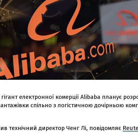
гігант електронної комерції Alibaba планує роз
вантажівки спільно з
логістичною дочірньою ком
ив технічний директор Ченг Лі, повідомляє
Reute