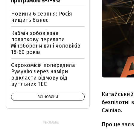
програмою 5-7-9%
Новини 6 серпня: Росія
нищить бізнес
Кабмін зобовʼязав
податкову передати
Міноборони дані чоловіків
18-60 років
Єврокомісія попередила
Румунію через наміри
відкласти відмову від
вугільних ТЕС
Китайський 
ВСІ НОВИНИ
безпілотні 
Cainiao.
РЕКЛАМА:
Про це заяв