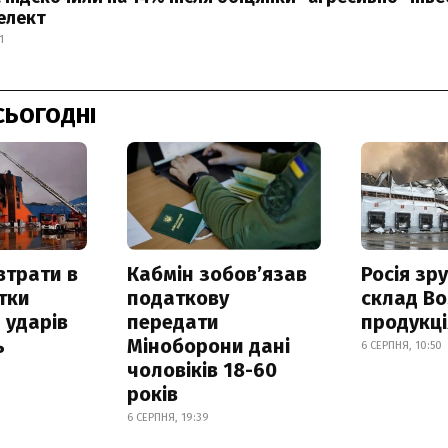
елект
1
СЬОГОДНІ
втрати в
Кабмін зобовʼязав
Росія зр
итки
податкову
склад Bo
 ударів
передати
продукц
ь
Міноборони дані
6 СЕРПНЯ, 10:50
чоловіків 18-60
років
6 СЕРПНЯ, 19:39