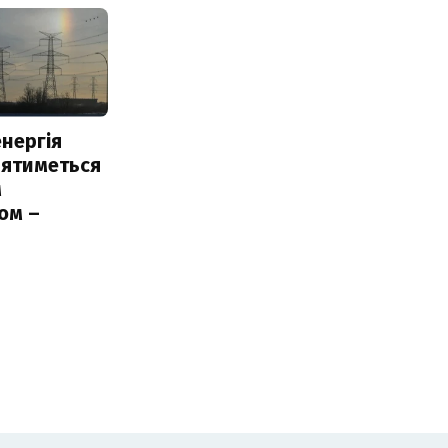
нергія
лятиметься
м
ом –
ь