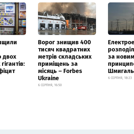
нищили
Ворог знищив 400
Електрое
тисяч квадратних
розподі
 двох
метрів складських
за нови
гігантів:
приміщень за
принцип
фіцит
місяць – Forbes
Шмигал
Ukraine
6 СЕРПНЯ, 18:23
6 СЕРПНЯ, 16:50