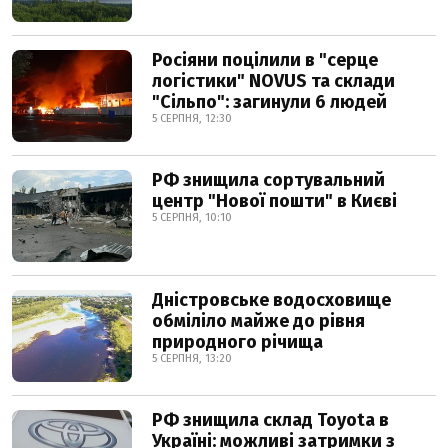
Росіяни поцілили в "серце
логістики" NOVUS та склади
"Сільпо": загинули 6 людей
5 СЕРПНЯ, 12:30
РФ знищила сортувальний
центр "Нової пошти" в Києві
5 СЕРПНЯ, 10:10
Дністровське водосховище
обміліло майже до рівня
природного річища
5 СЕРПНЯ, 13:20
РФ знищила склад Toyota в
Україні: можливі затримки з