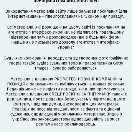
ПРИНЦИПИ І ПРАВИЛА РОБОТИ УП
Використання матеріалів сайту лише за умови посилання (для
інтернет-видань - гіперпосилання) на "Економічну правду".
Всі матеріали, які розміщені на цьому сайті із посиланням на
агентство
"Інтерфакс-Україна"
, не підлягають подальшому
відтворенню та/чи розповсюдженню в будь-якій формі,
інакше як з письмового дозволу агентства "Інтерфакс-
Україна".
Будь-яке копіювання, передрук та відтворення фотографічних
творів та/або аудіовізуальних творів правовласника Getty
Images - суворо забороняється.
Матеріали з плашкою PROMOTED, НОВИНИ КОМПАНІЙ та
ПОЗИЦІЯ є рекламними та публікуються на правах реклами.
Редакція може не поділяти погляди, які в них промотуються.
Матеріали з плашкою СПЕЦПРОЄКТ та ЗА ПІДТРИМКИ також є
рекламними, проте редакція бере участь у підготовці цього
контенту і поділяє думки, висловлені у цих матеріалах.
Редакція не несе відповідальності за факти та оціночні
судження, оприлюднені у рекламних матеріалах. Згідно з
українським законодавством відповідальність за зміст
реклами несе рекламодавець.