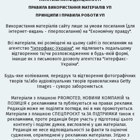
ПРАВИЛА ВИКОРИСТАННЯ МАТЕРІАЛІВ УП
ПРИНЦИПИ І ПРАВИЛА РОБОТИ УП
Використання матеріалів сайту лише за умови посилання (для
інтернет-видань - гіперпосилання) на "Економічну правду".
Всі матеріали, які розміщені на цьому сайті із посиланням на
агентство
"Інтерфакс-Україна"
, не підлягають подальшому
відтворенню та/чи розповсюдженню в будь-якій формі,
інакше як з письмового дозволу агентства "Інтерфакс-
Україна".
Будь-яке копіювання, передрук та відтворення фотографічних
творів та/або аудіовізуальних творів правовласника Getty
Images - суворо забороняється.
Матеріали з плашкою PROMOTED, НОВИНИ КОМПАНІЙ та
ПОЗИЦІЯ є рекламними та публікуються на правах реклами.
Редакція може не поділяти погляди, які в них промотуються.
Матеріали з плашкою СПЕЦПРОЄКТ та ЗА ПІДТРИМКИ також є
рекламними, проте редакція бере участь у підготовці цього
контенту і поділяє думки, висловлені у цих матеріалах.
Редакція не несе відповідальності за факти та оціночні
судження, оприлюднені у рекламних матеріалах. Згідно з