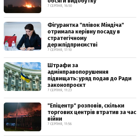
обсяги видобутку
7 СЕРПНЯ, 16:50
Фігурантка "плівок Міндіча"
отримала керівну посаду в
стратегічному
держпідприємстві
7 СЕРПНЯ, 17:10
Штрафи за
адмінправопорушення
підвищать: уряд подав до Ради
законопроєкт
7 СЕРПНЯ, 11:23
"Епіцентр" розповів, скільки
торгових центрів втратив за час
війни
7 СЕРПНЯ, 11:56