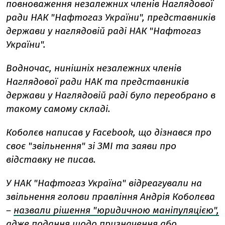
повноваження незалежних членів Наглядової
ради НАК "Нафтогаз України", представників
держави у наглядовій раді НАК "Нафтогаз
України".
Водночас, нинішніх незалежних членів
Наглядової ради НАК та представників
держави у Наглядовій раді було переобрано в
такому самому складі.
Коболєв написав у Facebook, що дізнався про
своє "звільнення" зі ЗМІ та заяви про
відставку не писав.
У НАК "Нафтогаз Україна" відреагували на
звільнення голови правління Андрія Коболєва
–
назвали рішення "юридичною маніпуляцією",
адже подання щодо призначення або