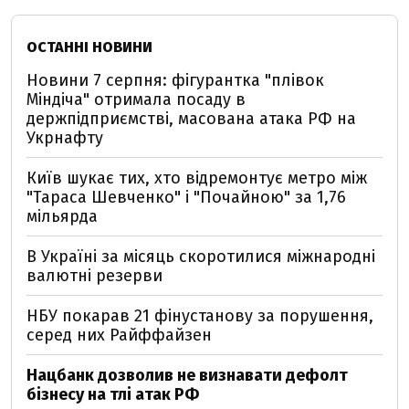
ОСТАННІ НОВИНИ
Новини 7 серпня: фігурантка "плівок
Міндіча" отримала посаду в
держпідприємстві, масована атака РФ на
Укрнафту
Київ шукає тих, хто відремонтує метро між
"Тараса Шевченко" і "Почайною" за 1,76
мільярда
В Україні за місяць скоротилися міжнародні
валютні резерви
НБУ покарав 21 фінустанову за порушення,
серед них Райффайзен
Нацбанк дозволив не визнавати дефолт
бізнесу на тлі атак РФ