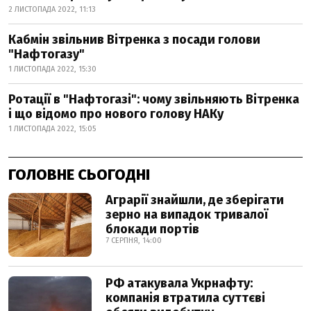
2 ЛИСТОПАДА 2022, 11:13
Кабмін звільнив Вітренка з посади голови
"Нафтогазу"
1 ЛИСТОПАДА 2022, 15:30
Ротації в "Нафтогазі": чому звільняють Вітренка
і що відомо про нового голову НАКу
1 ЛИСТОПАДА 2022, 15:05
ГОЛОВНЕ СЬОГОДНІ
Аграрії знайшли, де зберігати
зерно на випадок тривалої
блокади портів
7 СЕРПНЯ, 14:00
РФ атакувала Укрнафту:
компанія втратила суттєві