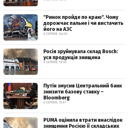
"Ринок пройде по краю". Чому
дорожчає пальне і чи вистачить
його на АЗС
6 СЕРПНЯ, 06:00
Росія зруйнувала склад Bosch:
уся продукція знищена
6 СЕРПНЯ, 10:50
Путін змусив Центральний банк
знизити базову ставку –
Bloomberg
6 СЕРПНЯ, 15:07
PUMA оцінила втрати внаслідок
знищення Росією її складських