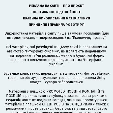
РЕКЛАМА НА САЙТІ
ПРО ПРОЄКТ
ПОЛІТИКА КОНФІДЕНЦІЙНОСТІ
ПРАВИЛА ВИКОРИСТАННЯ МАТЕРІАЛІВ УП
ПРИНЦИПИ І ПРАВИЛА РОБОТИ УП
Використання матеріалів сайту лише за умови посилання (для
інтернет-видань - гіперпосилання) на "Економічну правду".
Всі матеріали, які розміщені на цьому сайті із посиланням на
агентство
"Інтерфакс-Україна"
, не підлягають подальшому
відтворенню та/чи розповсюдженню в будь-якій формі,
інакше як з письмового дозволу агентства "Інтерфакс-
Україна".
Будь-яке копіювання, передрук та відтворення фотографічних
творів та/або аудіовізуальних творів правовласника Getty
Images - суворо забороняється.
Матеріали з плашкою PROMOTED, НОВИНИ КОМПАНІЙ та
ПОЗИЦІЯ є рекламними та публікуються на правах реклами.
Редакція може не поділяти погляди, які в них промотуються.
Матеріали з плашкою СПЕЦПРОЄКТ та ЗА ПІДТРИМКИ також є
рекламними, проте редакція бере участь у підготовці цього
контенту і поділяє думки, висловлені у цих матеріалах.