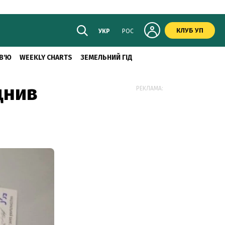
КЛУБ УП
УКР
РОС
В'Ю
WEEKLY CHARTS
ЗЕМЕЛЬНИЙ ГІД
цнив
РЕКЛАМА: