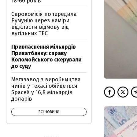
18-60 років
Єврокомісія попередила
Румунію через наміри
відкласти відмову від
вугільних ТЕС
Привласнення мільярдів
Приватбанку: справу
Коломойського скерували
до суду
Мегазавод з виробництва
чипів у Техасі обійдеться
SpaceX у 16,8 мільярдів
доларів
ВСІ НОВИНИ