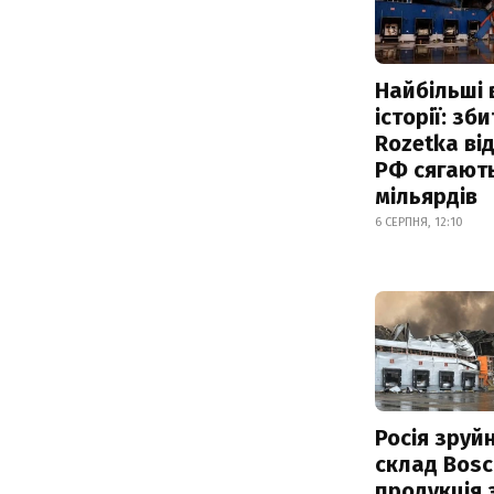
Найбільші 
історії: зб
Rozetka від
РФ сягают
мільярдів
6 СЕРПНЯ, 12:10
Росія зруй
склад Bosc
продукція