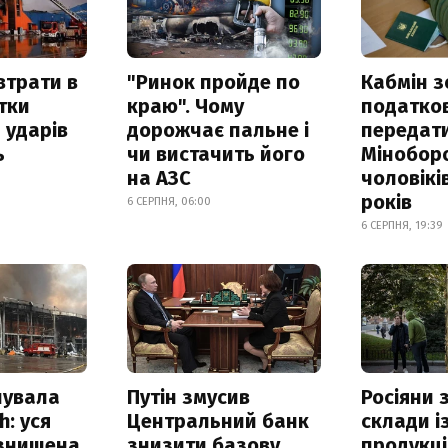
втрати в
"Ринок пройде по
Кабмін з
итки
краю". Чому
податко
 ударів
дорожчає пальне і
передат
ь
чи вистачить його
Мінобор
на АЗС
чоловікі
років
6 СЕРПНЯ, 06:00
6 СЕРПНЯ, 19:39
нувала
Путін змусив
Росіяни
h: уся
Центральний банк
склади і
 знищена
знизити базову
продукці