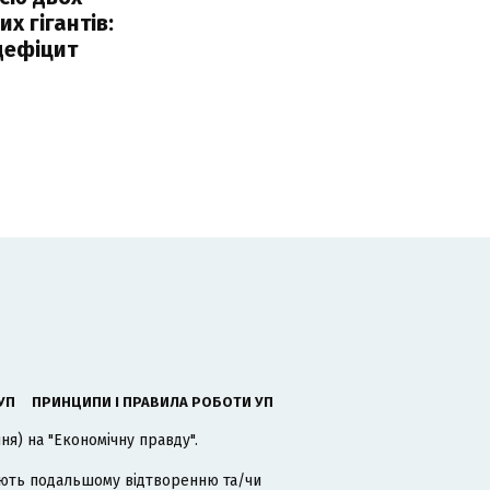
х гігантів:
дефіцит
УП
ПРИНЦИПИ І ПРАВИЛА РОБОТИ УП
я) на "Економічну правду".
гають подальшому відтворенню та/чи