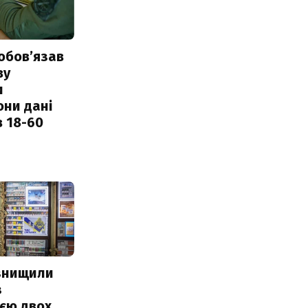
обовʼязав
ву
и
они дані
в 18-60
 знищили
з
єю двох