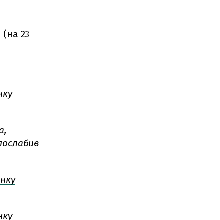
 (на 23
нку
а,
 послабив
анку
нку