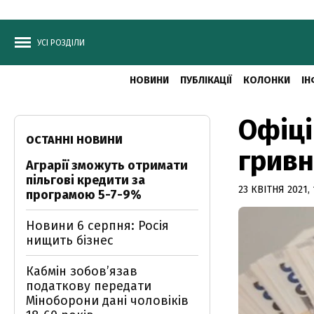
УСІ РОЗДІЛИ
НОВИНИ
ПУБЛІКАЦІЇ
КОЛОНКИ
ІН
Офіці
ОСТАННІ НОВИНИ
гривн
Аграрії зможуть отримати
пільгові кредити за
23 КВІТНЯ 2021, 
програмою 5-7-9%
Новини 6 серпня: Росія
нищить бізнес
Кабмін зобовʼязав
податкову передати
Міноборони дані чоловіків