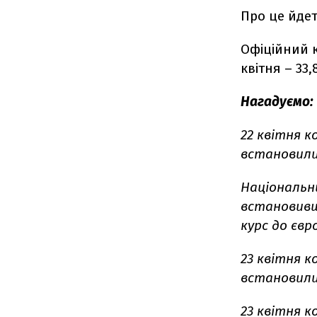
Про це йде
Офіційний к
квітня – 33,
Нагадуємо:
22 квітня 
встановились
Національн
встановивши
курс до євро
23 квітня 
встановились
23 квітня 