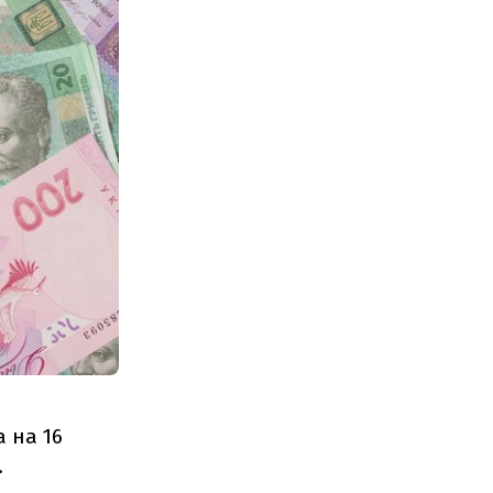
 на 16
.