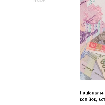
РЕКЛАМА:
Національни
копійок, вс