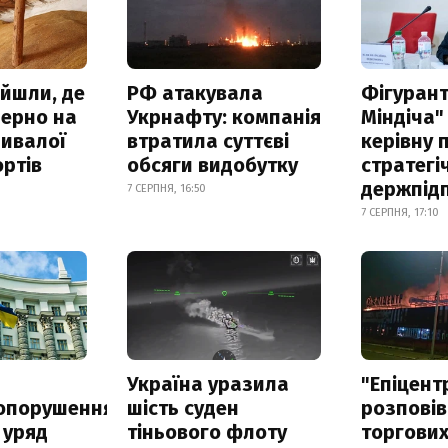
айшли, де
РФ атакувала
Фігурант
зерно на
Укрнафту: компанія
Міндіча"
ривалої
втратила суттєві
керівну 
ртів
обсяги видобутку
стратегі
держпід
7 СЕРПНЯ, 16:50
7 СЕРПНЯ, 17:10
а
Україна уразила
"Епіцент
опорушення
шість суден
розповів
 уряд
тіньового флоту
торгових