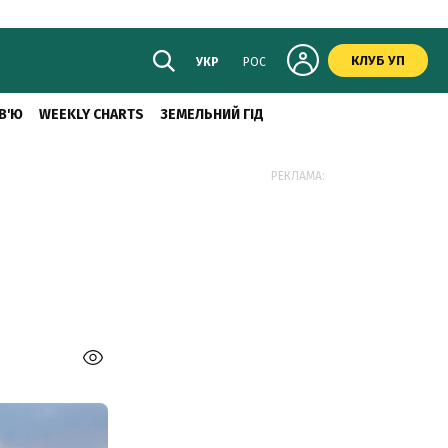
КЛУБ УП
УКР
РОС
В'Ю
WEEKLY CHARTS
ЗЕМЕЛЬНИЙ ГІД
в
РЕКЛАМА: