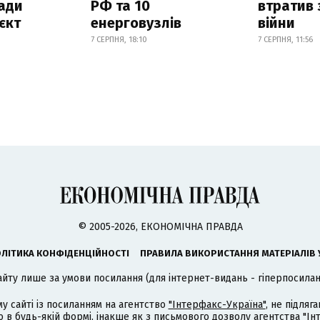
ади
РФ та 10
втратив 
єкт
енерговузлів
війни
7 СЕРПНЯ, 18:10
7 СЕРПНЯ, 11:56
© 2005-2026, ЕКОНОМІЧНА ПРАВДА
ЛІТИКА КОНФІДЕНЦІЙНОСТІ
ПРАВИЛА ВИКОРИСТАННЯ МАТЕРІАЛІВ 
айту лише за умови посилання (для інтернет-видань - гіперпосиланн
му сайті із посиланням на агентство
"Інтерфакс-Україна"
, не підля
 будь-якій формі, інакше як з письмового дозволу агентства "Ін