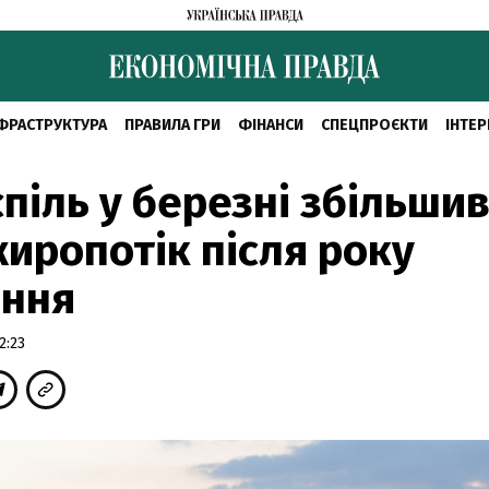
ФРАСТРУКТУРА
ПРАВИЛА ГРИ
ФІНАНСИ
СПЕЦПРОЄКТИ
ІНТЕР
піль у березні збільши
иропотік після року
ання
2:23