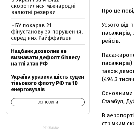
скоротилися міжнародні
Про це пов
валютні резерви
Усього від 
НБУ покарав 21
фінустанову за порушення,
пасажирів, 
серед них Райффайзен
рейсів.
Нацбанк дозволив не
Пасажиропот
визнавати дефолт бізнесу
пасажирів)
на тлі атак РФ
також демон
Україна уразила шість суден
(494,3 тися
тіньового флоту РФ та 10
енерговузлів
Основними 
Стамбул, Ду
ВСІ НОВИНИ
В аеропорті
стрімким с
РЕКЛАМА: