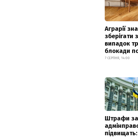
Аграрії зн
зберігати 
випадок т
блокади по
7 СЕРПНЯ, 14:00
Штрафи з
адмінправ
підвищать: