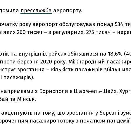
ідомила
пресслужба
аеропорту.
початку року аеропорт обслуговував понад 534 ти
з яких 260 тисяч – з регулярних, 275 тисяч – нер
ік на внутрішніх рейсах збільшився на 18,6% (40
 проти березня 2020 року. Міжнародний пасажир
струє зростання – кількість пасажирів збільшила
чі пасажирів).
напрямками з Борисполя є Шарм-ель-Шейх, Хург
бай та Мінськ.
 акцентують на тому, що зростання у березні зу
короченням пасажиропотоку з початком пандемії