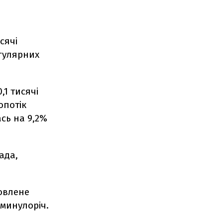
сячі
егулярних
,1 тисячі
опотік
сь на 9,2%
ада,
мовлене
 минулоріч.