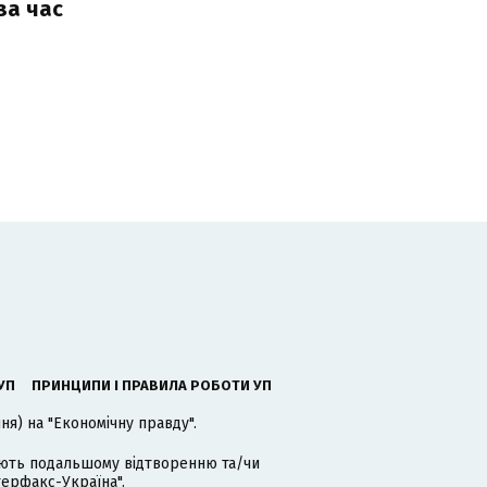
за час
УП
ПРИНЦИПИ І ПРАВИЛА РОБОТИ УП
я) на "Економічну правду".
гають подальшому відтворенню та/чи
терфакс-Україна".