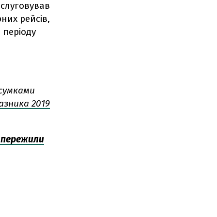
бслуговував
рних рейсів,
 періоду
дсумками
азника 2019
ї пережили