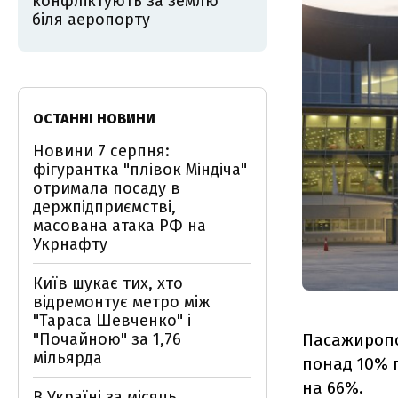
конфліктують за землю
біля аеропорту
ОСТАННІ НОВИНИ
Новини 7 серпня:
фігурантка "плівок Міндіча"
отримала посаду в
держпідприємстві,
масована атака РФ на
Укрнафту
Київ шукає тих, хто
відремонтує метро між
"Тараса Шевченко" і
"Почайною" за 1,76
Пасажиропот
мільярда
понад 10% п
на 66%.
В Україні за місяць