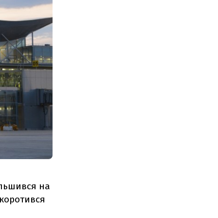
ільшився на
скоротився