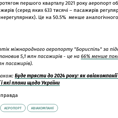
ротягом першого кварталу 2021 року аеропорт о
ажирів (серед яких 633 тисячі – пасажирів регуля
– нерегулярних). Це на 50.5% менше аналогічного
тік міжнародного аеропорту "Бориспіль" за пі
тановив 5,1 млн пасажирів - це на
66% менше пок
млн пасажирів).
акож:
Буде трясти до 2024 року: як авіакомпані
ї і які плани щодо України
 правда
АЕРОПОРТ
АВІАКОМПАНІЇ