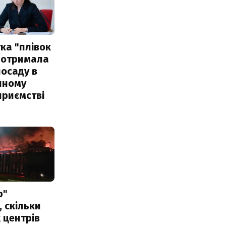
ка "плівок
 отримала
посаду в
чному
приємстві
р"
, скільки
 центрів