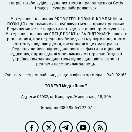
творів та/або аудіовізуальних творів правовласника Getty
Images - суворо забороняється.
Матеріали з плашкою PROMOTED, НОВИНИ КОМПАНІЙ та
ПОЗИЦІЯ є рекламними та публікуються на правах реклами.
Редакція може не поділяти погляди, які в них промотуються.
Матеріали з плашкою СПЕЦПРОЄКТ та ЗА ПІДТРИМКИ також є
рекламними, проте редакція бере участь у підготовці цього
контенту і поділяє думки, висловлені у цих матеріалах.
Редакція не несе відповідальності за факти та оціночні
судження, оприлюднені у рекламних матеріалах. Згідно з
українським законодавством відповідальність за зміст
реклами несе рекламодавець.
Cубєкт у сфері онлайн-медіа; ідентифікатор медіа - R40-02163.
ТОВ "УП Медіа Плюс"
Адреса: 01032, м. Київ, вул. Жилянська, 48, 50А
Телефон: +380 95 641 22 07