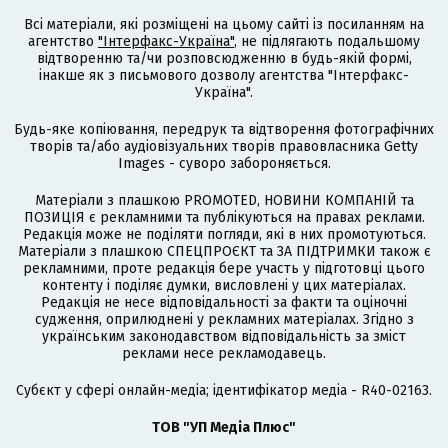
Всі матеріали, які розміщені на цьому сайті із посиланням на
агентство
"Інтерфакс-Україна"
, не підлягають подальшому
відтворенню та/чи розповсюдженню в будь-якій формі,
інакше як з письмового дозволу агентства "Інтерфакс-
Україна".
Будь-яке копіювання, передрук та відтворення фотографічних
творів та/або аудіовізуальних творів правовласника Getty
Images - суворо забороняється.
Матеріали з плашкою PROMOTED, НОВИНИ КОМПАНІЙ та
ПОЗИЦІЯ є рекламними та публікуються на правах реклами.
Редакція може не поділяти погляди, які в них промотуються.
Матеріали з плашкою СПЕЦПРОЄКТ та ЗА ПІДТРИМКИ також є
рекламними, проте редакція бере участь у підготовці цього
контенту і поділяє думки, висловлені у цих матеріалах.
Редакція не несе відповідальності за факти та оціночні
судження, оприлюднені у рекламних матеріалах. Згідно з
українським законодавством відповідальність за зміст
реклами несе рекламодавець.
Cубєкт у сфері онлайн-медіа; ідентифікатор медіа - R40-02163.
ТОВ "УП Медіа Плюс"