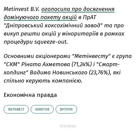
Metinvest B.V.
оголосила про досягнення
домінуючого пакету акцій
в ПрАТ
"Дніпровський коксохімічний завод" та про
викуп решти акцій у міноритаріїв в рамках
процедури squeeze-out.
Основними акціонерами "Метінвесту" є група
"СКМ" Ріната Ахметова (71,24%) і "Смарт-
холдинг" Вадима Новинського (23,76%), які
спільно керують компанією.
Економічна правда
МЕТІНВЕСТ
АХМЕТОВ
ВУГІЛЛЯ
РЕКЛАМА: