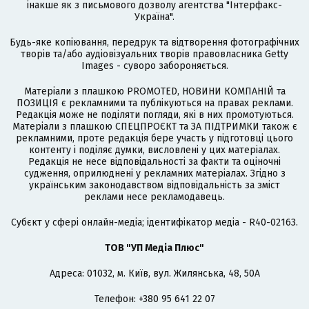
інакше як з письмового дозволу агентства "Інтерфакс-
Україна".
Будь-яке копіювання, передрук та відтворення фотографічних
творів та/або аудіовізуальних творів правовласника Getty
Images - суворо забороняється.
Матеріали з плашкою PROMOTED, НОВИНИ КОМПАНІЙ та
ПОЗИЦІЯ є рекламними та публікуються на правах реклами.
Редакція може не поділяти погляди, які в них промотуються.
Матеріали з плашкою СПЕЦПРОЄКТ та ЗА ПІДТРИМКИ також є
рекламними, проте редакція бере участь у підготовці цього
контенту і поділяє думки, висловлені у цих матеріалах.
Редакція не несе відповідальності за факти та оціночні
судження, оприлюднені у рекламних матеріалах. Згідно з
українським законодавством відповідальність за зміст
реклами несе рекламодавець.
Cубєкт у сфері онлайн-медіа; ідентифікатор медіа - R40-02163.
ТОВ "УП Медіа Плюс"
Адреса: 01032, м. Київ, вул. Жилянська, 48, 50А
Телефон: +380 95 641 22 07