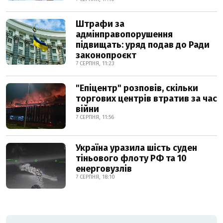
Штрафи за
адмінправопорушення
підвищать: уряд подав до Ради
законопроєкт
7 СЕРПНЯ, 11:23
"Епіцентр" розповів, скільки
торгових центрів втратив за час
війни
7 СЕРПНЯ, 11:56
Україна уразила шість суден
тіньового флоту РФ та 10
енерговузлів
7 СЕРПНЯ, 18:10