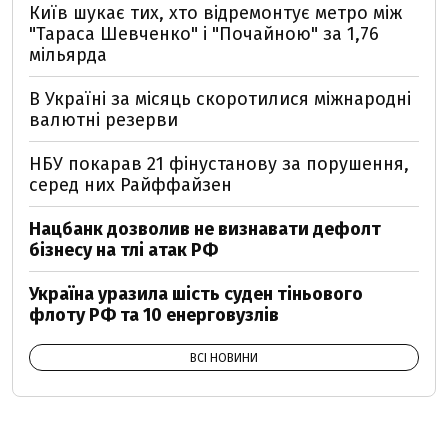
Київ шукає тих, хто відремонтує метро між
"Тараса Шевченко" і "Почайною" за 1,76
мільярда
В Україні за місяць скоротилися міжнародні
валютні резерви
НБУ покарав 21 фінустанову за порушення,
серед них Райффайзен
Нацбанк дозволив не визнавати дефолт
бізнесу на тлі атак РФ
Україна уразила шість суден тіньового
флоту РФ та 10 енерговузлів
ВСІ НОВИНИ