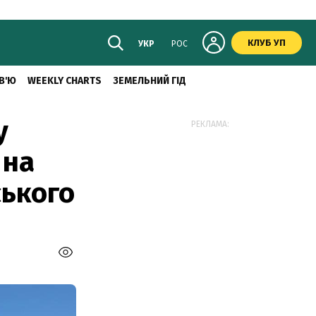
КЛУБ УП
УКР
РОС
В'Ю
WEEKLY CHARTS
ЗЕМЕЛЬНИЙ ГІД
у
РЕКЛАМА:
 на
ського