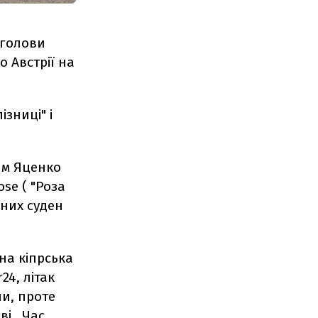
 голови
 Австрії на
ізниці" і
им Яценко
se ( "Роза
яних суден
на кіпрська
24, літак
ни, проте
ві. Час