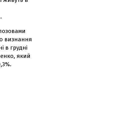
.
 позовами
о визнання
і в грудні
ценко, який
,3%.