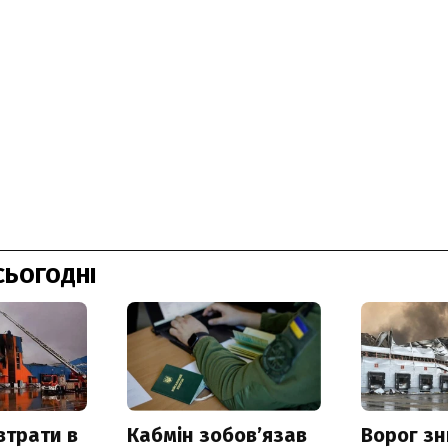
СЬОГОДНІ
втрати в
Кабмін зобовʼязав
Ворог з