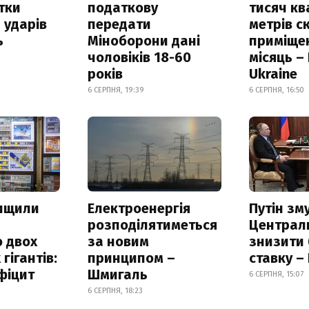
итки
податкову
тисяч к
 ударів
передати
метрів с
ь
Міноборони дані
приміще
чоловіків 18-60
місяць –
років
Ukraine
6 СЕРПНЯ, 19:39
6 СЕРПНЯ, 16:50
нищили
Електроенергія
Путін зм
розподілятиметься
Централ
 двох
за новим
знизити
гігантів:
принципом –
ставку –
фіцит
Шмигаль
6 СЕРПНЯ, 15:07
6 СЕРПНЯ, 18:23