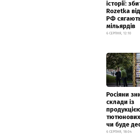
історії: зб
Rozetka від
РФ сягают
мільярдів
6 СЕРПНЯ, 12:10
Росіяни з
склади із
продукцією
тютюнових 
чи буде де
6 СЕРПНЯ, 18:04