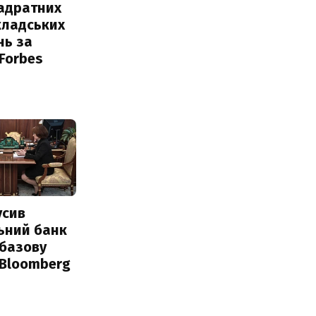
вадратних
кладських
нь за
 Forbes
усив
ьний банк
 базову
 Bloomberg