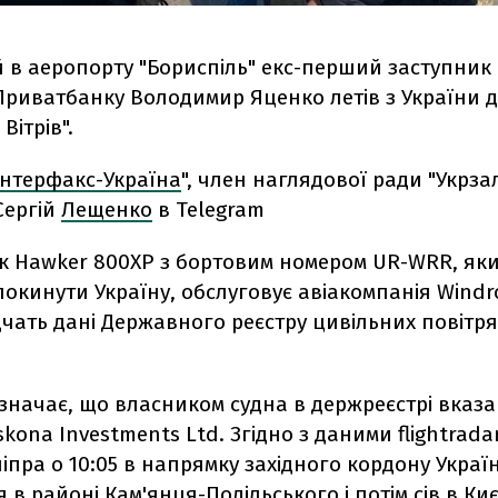
 в аеропорту "Бориспіль" екс-перший заступник
риватбанку Володимир Яценко летів з України до
Вітрів".
Інтерфакс-Україна
", член наглядової ради "Укрзал
Сергій
Лещенко
в Telegram
так Hawker 800XP з бортовим номером UR-WRR, як
окинути Україну, обслуговує авіакомпанія Windro
відчать дані Державного реєстру цивільних повітр
значає, що власником судна в держреєстрі вказа
skona Investments Ltd. Згідно з даними flightradar
ніпра о 10:05 в напрямку західного кордону Украї
 в районі Кам'янця-Подільського і потім сів в Киє