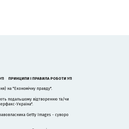
УП
ПРИНЦИПИ І ПРАВИЛА РОБОТИ УП
я) на "Економічну правду".
гають подальшому відтворенню та/чи
терфакс-Україна".
равовласника Getty Images - суворо