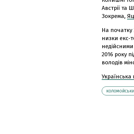
Австрії та 
Зокрема,
Я
На початку
низки екс-т
недійсними 
2016 року п
володів мін
Українська
КОЛОМОЙСЬК