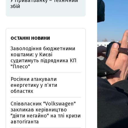
У ПриватБанку – технічний
збій
ОСТАННІ НОВИНИ
Заволодіння бюджетними
коштами: у Києві
судитимуть підрядника КП
"Плесо"
Росіяни атакували
енергетику у пʼяти
областях
Співвласник "Volkswagen"
закликав керівництво
"діяти негайно" на тлі кризи
автогіганта