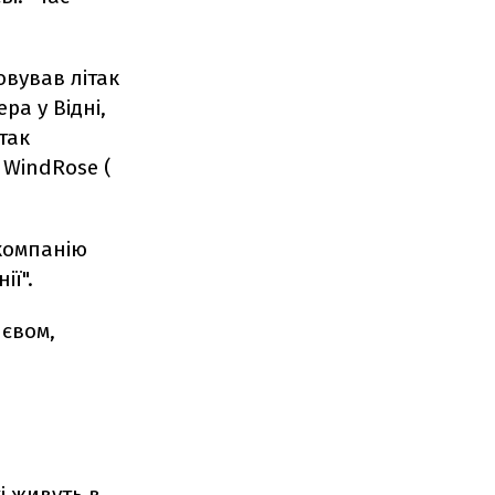
овував літак
а у Відні,
так
 WindRose (
 компанію
ії".
иєвом,
і живуть в