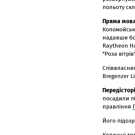
польоту скл
Пряма мов
Коломойсько
надавши бор
Raytheon H
"Роза вітрів"
Співвласник
Bregenzer L
Передістор
посадили лі
правління
Його підоз
Колишні то