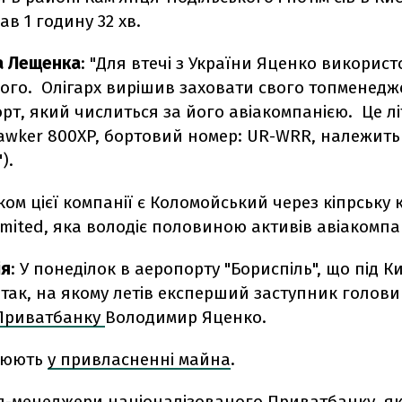
ав 1 годину 32 хв.
а Лещенка
: "Для втечі з України Яценко використ
го. Олігарх вирішив заховати свого топменеджер
т, який числиться за його авіакомпанією. Це лі
awker 800XP, бортовий номер: UR-WRR, належить
).
ом цієї компанії є Коломойський через кіпрську
imited, яка володіє половиною активів авіакомпан
ія
: У понеділок в аеропорту "Бориспіль", що під К
так, на якому летів експерший заступник голови
Приватбанку
Володимир Яценко.
рюють
у привласненні майна
.
п-менеджери націоналізованого Приватбанку, як