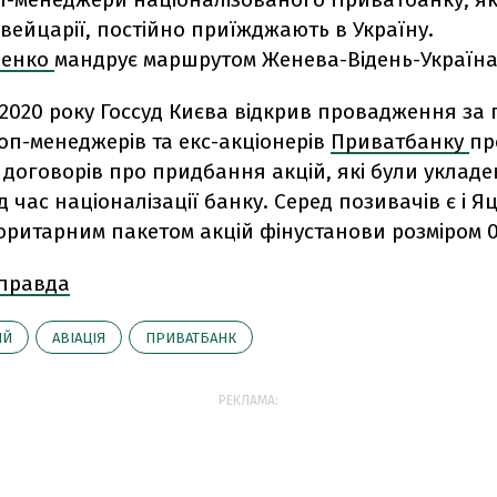
Швейцарії, постійно приїжджають в Україну.
ценко
мандрує маршрутом Женева-Відень-Україна
 2020 року Госсуд Києва відкрив провадження за
оп-менеджерів та екс-акціонерів
Приватбанку
пр
договорів про придбання акцій, які були укладен
ід час націоналізації банку. Серед позивачів є і Я
оритарним пакетом акцій фінустанови розміром 0
 правда
ИЙ
АВІАЦІЯ
ПРИВАТБАНК
РЕКЛАМА: