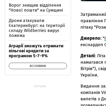
Ворог знищив відділення
"Нової пошти" на Сумщині
Затриманий
Дрони атакували
правління П
Єкатеринбург: на території
літаку "Рози 
складу Wildberries вирує
пожежа
Джерело
: "
екснардеп 
Аграрії зможуть отримати
пільгові кредити за
Деталі
: Лі
програмою 5-7-9%
намагався п
ВСІ НОВИНИ
Вітрів"), с
України.
Видання за
РЕКЛАМА:
компанія Vi
вилетів з Д
розвернувся