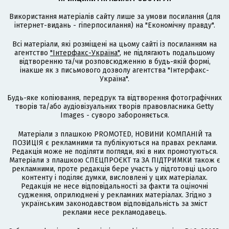
Використання матеріалів сайту лише за умови посилання (для
інтернет-видань - гіперпосилання) на "Економічну правду".
Всі матеріали, які розміщені на цьому сайті із посиланням на
агентство
"Інтерфакс-Україна"
, не підлягають подальшому
відтворенню та/чи розповсюдженню в будь-якій формі,
інакше як з письмового дозволу агентства "Інтерфакс-
Україна".
Будь-яке копіювання, передрук та відтворення фотографічних
творів та/або аудіовізуальних творів правовласника Getty
Images - суворо забороняється.
Матеріали з плашкою PROMOTED, НОВИНИ КОМПАНІЙ та
ПОЗИЦІЯ є рекламними та публікуються на правах реклами.
Редакція може не поділяти погляди, які в них промотуються.
Матеріали з плашкою СПЕЦПРОЄКТ та ЗА ПІДТРИМКИ також є
рекламними, проте редакція бере участь у підготовці цього
контенту і поділяє думки, висловлені у цих матеріалах.
Редакція не несе відповідальності за факти та оціночні
судження, оприлюднені у рекламних матеріалах. Згідно з
українським законодавством відповідальність за зміст
реклами несе рекламодавець.