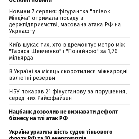
ОСТАННІ НОВИНИ
Новини 7 серпня: фігурантка "плівок
Міндіча" отримала посаду в
держпідприємстві, масована атака РФ на
Укрнафту
Київ шукає тих, хто відремонтує метро між
"Тараса Шевченко" і "Почайною" за 1,76
мільярда
В Україні за місяць скоротилися міжнародні
валютні резерви
НБУ покарав 21 фінустанову за порушення,
серед них Райффайзен
Нацбанк дозволив не визнавати дефолт
бізнесу на тлі атак РФ
Україна уразила шість суден тіньового
флоту РФ та 10 енерговузлів