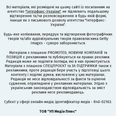
Всі матеріали, які розміщені на цьому сайті із посиланням на
агентство
"Інтерфакс-Україна"
, не підлягають подальшому
відтворенню та/чи розповсюдженню в будь-якій формі,
інакше як з письмового дозволу агентства "Інтерфакс-
Україна".
Будь-яке копіювання, передрук та відтворення фотографічних
творів та/або аудіовізуальних творів правовласника Getty
Images - суворо забороняється.
Матеріали з плашкою PROMOTED, НОВИНИ КОМПАНІЙ та
ПОЗИЦІЯ є рекламними та публікуються на правах реклами.
Редакція може не поділяти погляди, які в них промотуються.
Матеріали з плашкою СПЕЦПРОЄКТ та ЗА ПІДТРИМКИ також є
рекламними, проте редакція бере участь у підготовці цього
контенту і поділяє думки, висловлені у цих матеріалах.
Редакція не несе відповідальності за факти та оціночні
судження, оприлюднені у рекламних матеріалах. Згідно з
українським законодавством відповідальність за зміст
реклами несе рекламодавець.
Cубєкт у сфері онлайн-медіа; ідентифікатор медіа - R40-02163.
ТОВ "УП Медіа Плюс"