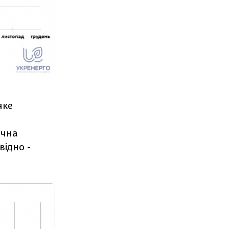
яке
ічна
відно -