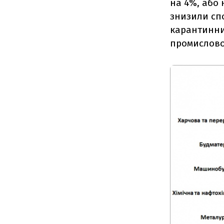
на 4%, або 
знизили сп
карантинни
промисловос