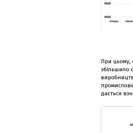
При цьому,
збільшило с
виробництво
промисловіс
дається взн