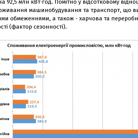
на 92,5 млн кВт∙год. Помітно у відсотковому відн
оживання машинобудування та транспорт, що в
ми обмеженнями, а також - харчова та перероб
ті (фактор сезонності).