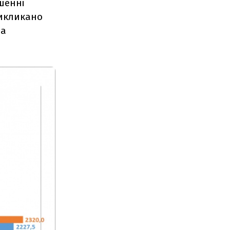
ошенні
икликано
на