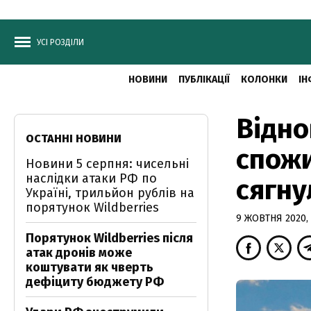
УСІ РОЗДІЛИ
НОВИНИ
ПУБЛІКАЦІЇ
КОЛОНКИ
ІН
Відно
ОСТАННІ НОВИНИ
спожи
Новини 5 серпня: чисельні
наслідки атаки РФ по
сягну
Україні, трильйон рублів на
порятунок Wildberries
9 ЖОВТНЯ 2020, 
Порятунок Wildberries після
атак дронів може
коштувати як чверть
дефіциту бюджету РФ