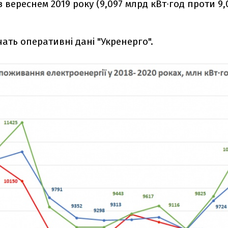
з вереснем 2019 року (9,097 млрд кВт∙год проти 9
чать оперативні дані "Укренерго".