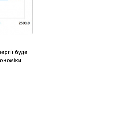
ергії буде
кономіки