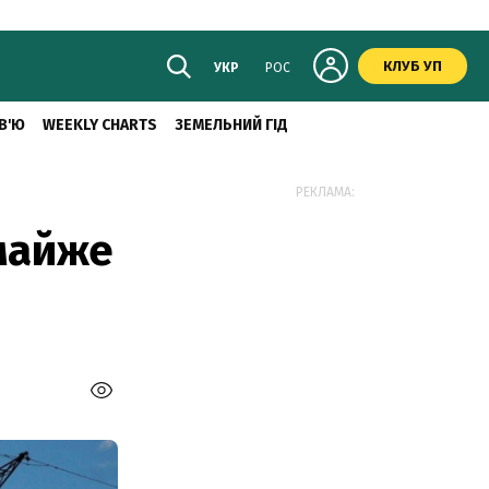
КЛУБ УП
УКР
РОС
В'Ю
WEEKLY CHARTS
ЗЕМЕЛЬНИЙ ГІД
РЕКЛАМА:
майже