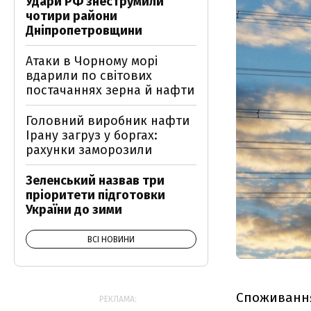
Удари РФ знеструмили
чотири райони
Дніпропетровщини
Атаки в Чорному морі
вдарили по світових
постачаннях зерна й нафти
Головний виробник нафти
Ірану загруз у боргах:
рахунки заморозили
Зеленський назвав три
пріоритети підготовки
України до зими
ВСІ НОВИНИ
Споживання 
РЕКЛАМА: