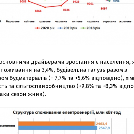
 основними драйверами зростання є населення, 
поживання на 3,4%, будівельна галузь разом з
м будматеріалів (+ 7,7% та +5,6% відповідно), хім
ть та сільгоспвиробництво (+9,8% та +8,3% відпо
аки сезон жнив).