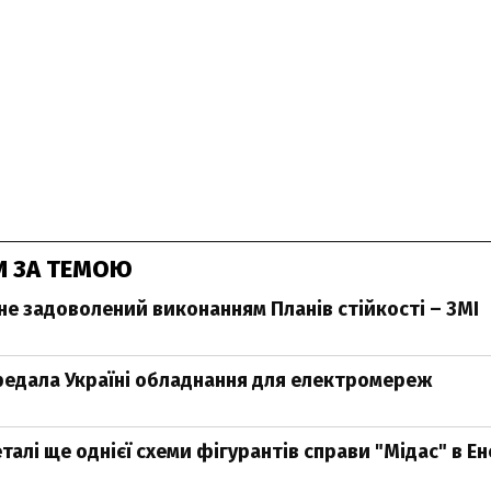
И ЗА ТЕМОЮ
не задоволений виконанням Планів стійкості – ЗМІ
редала Україні обладнання для електромереж
талі ще однієї схеми фігурантів справи "Мідас" в Е