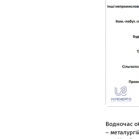
Водночас о
– металургі