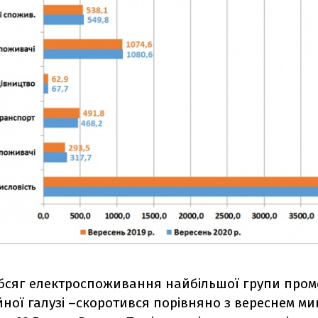
бсяг електроспоживання найбільшої групи про
йної галузі –скоротився порівняно з вереснем ми