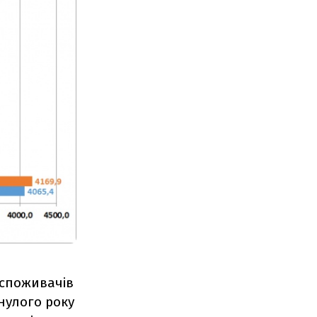
мспоживачів
нулого року