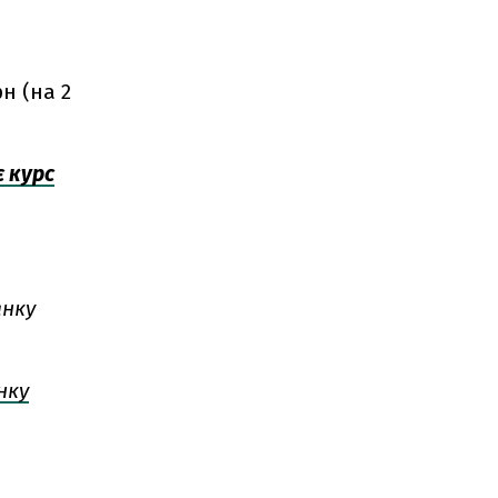
н (на 2
є курс
анку
нку