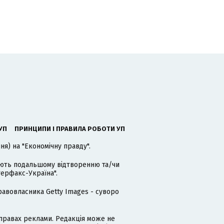
УП
ПРИНЦИПИ І ПРАВИЛА РОБОТИ УП
я) на "Економічну правду".
гають подальшому відтворенню та/чи
терфакс-Україна".
равовласника Getty Images - суворо
равах реклами. Редакція може не