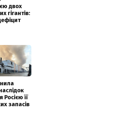
єю двох
х гігантів:
дефіцит
інила
наслідок
 Росією її
их запасів