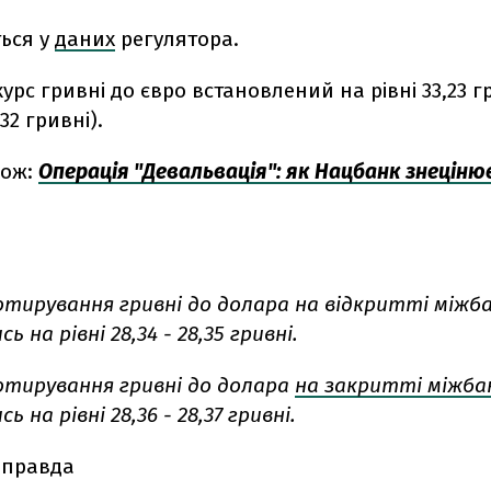
ться у
даних
регулятора.
урс гривні до євро встановлений на рівні 33,23 гр
32 гривні).
кож:
Операція "Девальвація": як Нацбанк знеціню
отирування гривні до долара на відкритті міжб
 на рівні 28,34 - 28,35 гривні.
отирування гривні до долара
на закритті міжба
 на рівні 28,36 - 28,37 гривні.
 правда