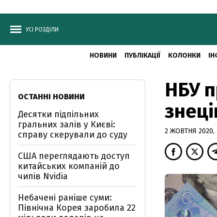
УСІ РОЗДІЛИ
НОВИНИ
ПУБЛІКАЦІЇ
КОЛОНКИ
ІН
НБУ п
ОСТАННІ НОВИНИ
знеці
Десятки підпільних
гральних залів у Києві:
2 ЖОВТНЯ 2020, 
справу скерували до суду
США переглядають доступ
китайських компаній до
чипів Nvidia
Небачені раніше суми:
Північна Корея заробила 22