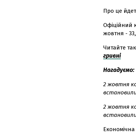
Про це йде
Офіційний к
жовтня - 33,
Читайте та
гривні
Нагадуємо:
2 жовтня к
встановились
2 жовтня к
встановились
Економічна