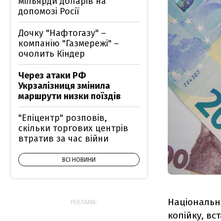
мільярди доларів на
допомозі Росії
Дочку "Нафтогазу" –
компанію "Газмережі" –
очолить Кіндер
Через атаки РФ
Укрзалізниця змінила
маршрути низки поїздів
"Епіцентр" розповів,
скільки торгових центрів
втратив за час війни
ВСІ НОВИНИ
Національн
РЕКЛАМА:
копійку, вс