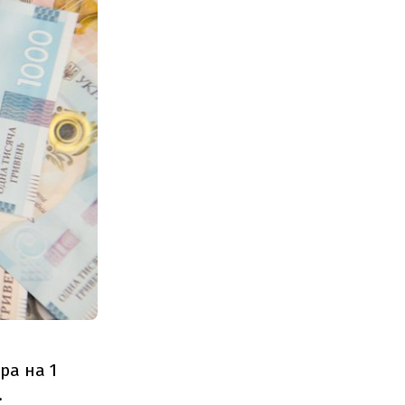
ра на 1
.