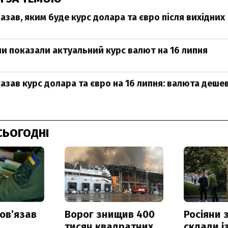
азав, яким буде курс долара та євро після вихідних
ни показали актуальний курс валют на 16 липня
азав курс долара та євро на 16 липня: валюта деше
СЬОГОДНІ
овʼязав
Ворог знищив 400
Росіяни
тисяч квадратних
склади і