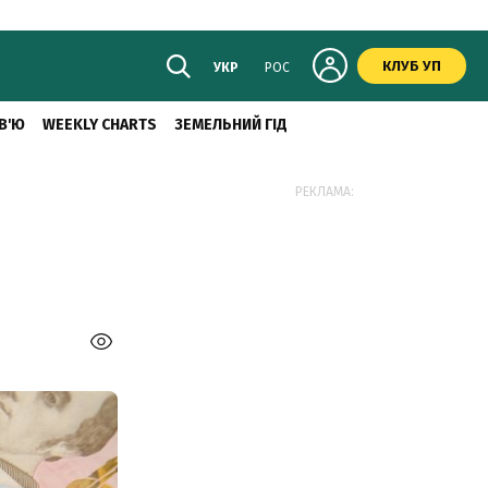
КЛУБ УП
УКР
РОС
В'Ю
WEEKLY CHARTS
ЗЕМЕЛЬНИЙ ГІД
РЕКЛАМА: