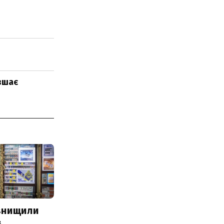
вшає
 знищили
з