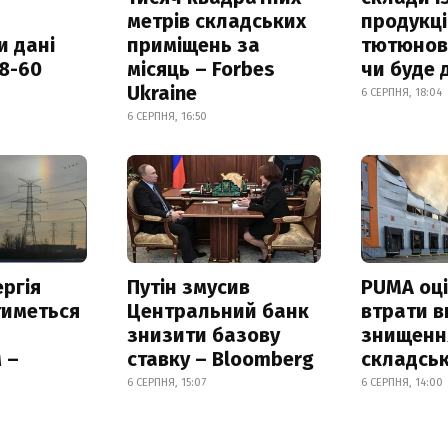
метрів складських
продукці
и дані
приміщень за
тютюнови
18-60
місяць – Forbes
чи буде 
Ukraine
6 СЕРПНЯ, 18:04
6 СЕРПНЯ, 16:50
ргія
Путін змусив
PUMA оц
тиметься
Центральний банк
втрати в
знизити базову
знищення
 –
ставку – Bloomberg
складськ
6 СЕРПНЯ, 15:07
6 СЕРПНЯ, 14:00