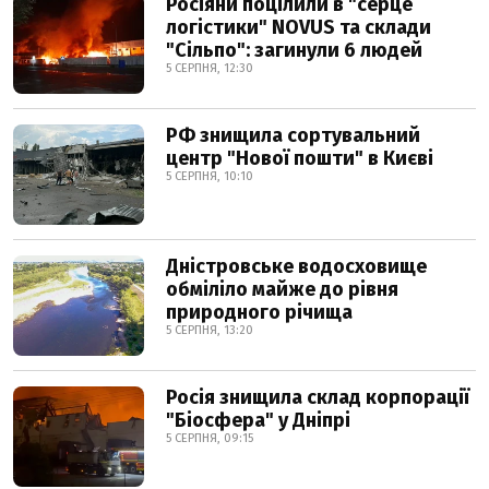
Росіяни поцілили в "серце
логістики" NOVUS та склади
"Сільпо": загинули 6 людей
5 СЕРПНЯ, 12:30
РФ знищила сортувальний
центр "Нової пошти" в Києві
5 СЕРПНЯ, 10:10
Дністровське водосховище
обміліло майже до рівня
природного річища
5 СЕРПНЯ, 13:20
Росія знищила склад корпорації
"Біосфера" у Дніпрі
5 СЕРПНЯ, 09:15