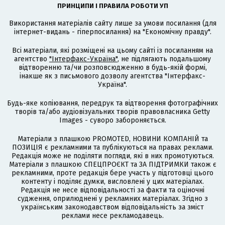
ПРИНЦИПИ І ПРАВИЛА РОБОТИ УП
Використання матеріалів сайту лише за умови посилання (для
інтернет-видань - гіперпосилання) на "Економічну правду".
Всі матеріали, які розміщені на цьому сайті із посиланням на
агентство
"Інтерфакс-Україна"
, не підлягають подальшому
відтворенню та/чи розповсюдженню в будь-якій формі,
інакше як з письмового дозволу агентства "Інтерфакс-
Україна".
Будь-яке копіювання, передрук та відтворення фотографічних
творів та/або аудіовізуальних творів правовласника Getty
Images - суворо забороняється.
Матеріали з плашкою PROMOTED, НОВИНИ КОМПАНІЙ та
ПОЗИЦІЯ є рекламними та публікуються на правах реклами.
Редакція може не поділяти погляди, які в них промотуються.
Матеріали з плашкою СПЕЦПРОЄКТ та ЗА ПІДТРИМКИ також є
рекламними, проте редакція бере участь у підготовці цього
контенту і поділяє думки, висловлені у цих матеріалах.
Редакція не несе відповідальності за факти та оціночні
судження, оприлюднені у рекламних матеріалах. Згідно з
українським законодавством відповідальність за зміст
реклами несе рекламодавець.