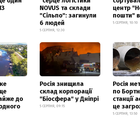
ще один
"серце логістики"
сортува
ПЗ
NOVUS та склади
центр "Н
"Сільпо": загинули
пошти" в
6 людей
5 СЕРПНЯ, 10:10
5 СЕРПНЯ, 12:30
ке
Росія знищила
Росія ме
ще
склад корпорації
по Бортн
айже до
"Біосфера" у Дніпрі
станції а
родного
це загро
5 СЕРПНЯ, 09:15
5 СЕРПНЯ, 13:50