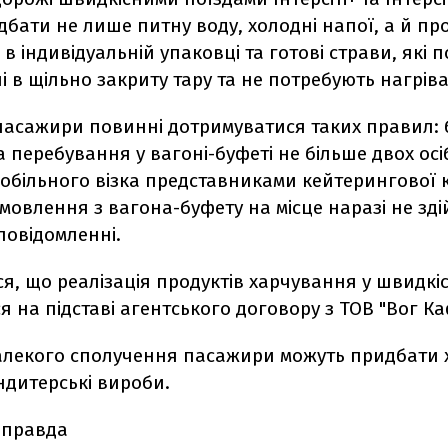
бати не лише питну воду, холодні напої, а й пр
в індивідуальній упаковці та готові страви, які 
 в щільно закриту тару та не потребують нагрів
пасажири повинні дотримуватися таких правил:
а перебування у вагоні-буфеті не більше двох осі
мобільного візка представниками кейтерингової к
мовлення з вагона-буфету на місце наразі не зд
 повідомленні.
я, що реалізація продуктів харчування у швидкі
я на підставі агентського договору з ТОВ "Вог Ка
далекого сполучення пасажири можуть придбати 
ндитерські вироби.
 правда