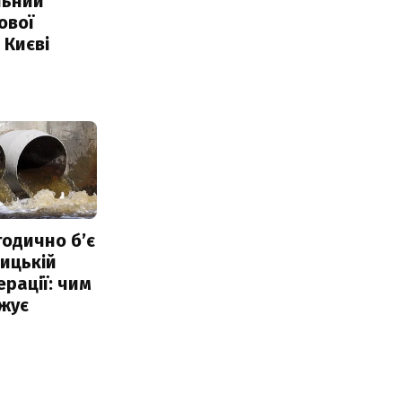
льний
ової
 Києві
тодично б’є
ицькій
ерації: чим
жує