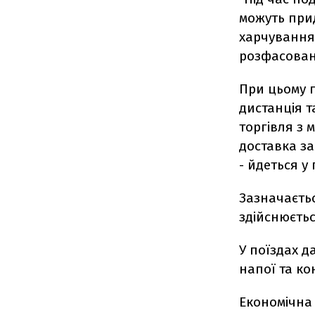
можуть прид
харчування 
розфасовані
При цьому 
дистанція т
торгівля з 
доставка за
- йдеться у
Зазначаєтьс
здійснюєтьс
У поїздах 
напої та ко
Економічна