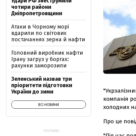
Удари РФ знеструмили
чотири райони
Дніпропетровщини
Атаки в Чорному морі
вдарили по світових
постачаннях зерна й нафти
Головний виробник нафти
Ірану загруз у боргах:
рахунки заморозили
Зеленський назвав три
пріоритети підготовки
"Укрзалізн
України до зими
компанія ро
ВСІ НОВИНИ
холодних на
Про це пов
РЕКЛАМА:
"Під час по