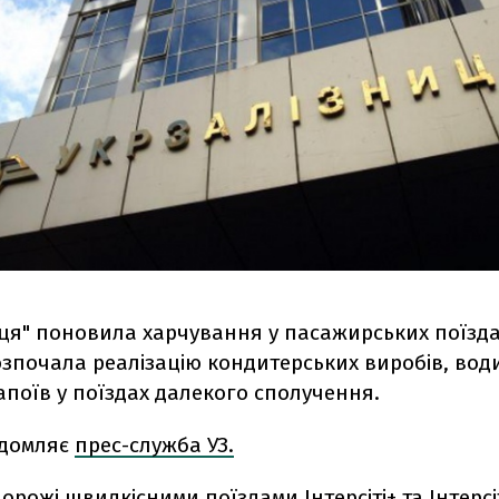
иця" поновила харчування у пасажирських поїзда
зпочала реалізацію кондитерських виробів, води
поїв у поїздах далекого сполучення.
ідомляє
прес-служба УЗ.
дорожі швидкісними поїздами Інтерсіті+ та Інтерс