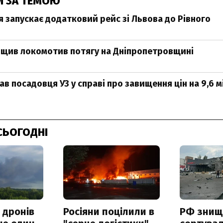
И ЗА ТЕМОЮ
я запускає додатковий рейс зі Львова до Рівного
щив локомотив потягу на Дніпропетровщині
в посадовця УЗ у справі про завищення цін на 9,6 
СЬОГОДНІ
 дронів
Росіяни поцілили в
РФ знищ