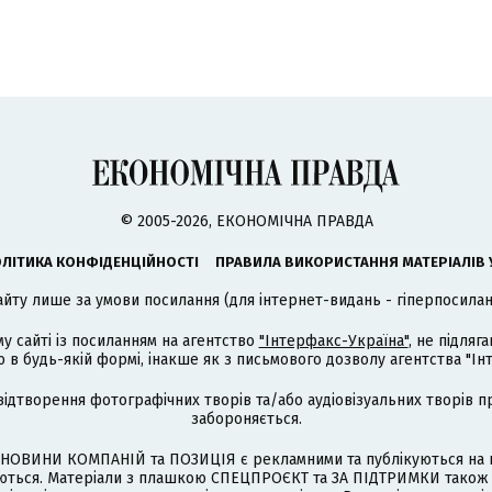
© 2005-2026, ЕКОНОМІЧНА ПРАВДА
ЛІТИКА КОНФІДЕНЦІЙНОСТІ
ПРАВИЛА ВИКОРИСТАННЯ МАТЕРІАЛІВ 
айту лише за умови посилання (для інтернет-видань - гіперпосиланн
му сайті із посиланням на агентство
"Інтерфакс-Україна"
, не підля
 будь-якій формі, інакше як з письмового дозволу агентства "Ін
відтворення фотографічних творів та/або аудіовізуальних творів п
забороняється.
НОВИНИ КОМПАНІЙ та ПОЗИЦІЯ є рекламними та публікуються на п
туються. Матеріали з плашкою СПЕЦПРОЄКТ та ЗА ПІДТРИМКИ також