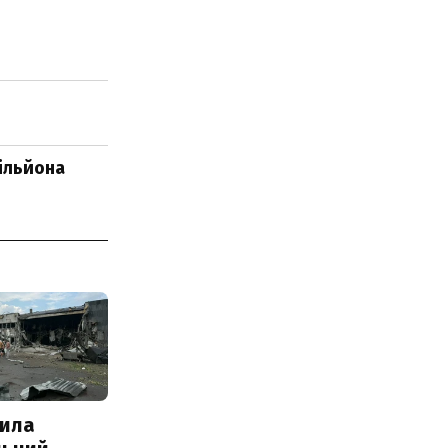
мільйона
ила