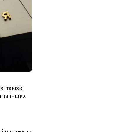
х, також
 та інших
іті пасажири