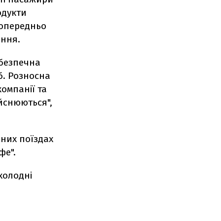
одукти
попередньо
ання.
 безпечна
б. Розносна
омпанії та
ійснюються",
сних поїздах
фе".
холодні