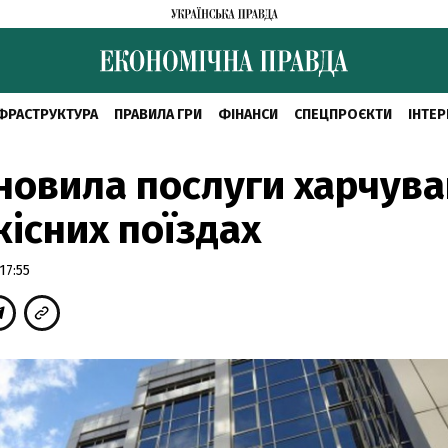
ФРАСТРУКТУРА
ПРАВИЛА ГРИ
ФІНАНСИ
СПЕЦПРОЄКТИ
ІНТЕР
новила послуги харчува
існих поїздах
17:55