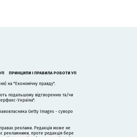
УП
ПРИНЦИПИ І ПРАВИЛА РОБОТИ УП
я) на "Економічну правду".
гають подальшому відтворенню та/чи
терфакс-Україна".
равовласника Getty Images - суворо
равах реклами. Редакція може не
 є рекламними, проте редакція бере