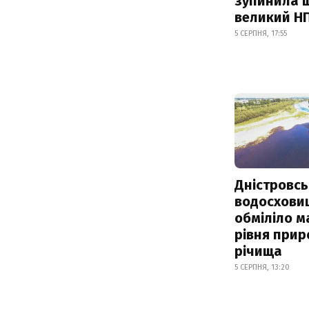
зупинила 
великий Н
5 СЕРПНЯ, 17:55
Дністровсь
водосхови
обміліло м
рівня при
річища
5 СЕРПНЯ, 13:20