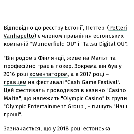
Відповідно до реєстру Естонії, Петтері
(
Petteri
Vanhapelto
) є членом правління естонських
компаній
"Wunderfield OÜ"
і
"Tatsu Digital OÜ"
.
"Він родом з Фінляндії, живе на Мальті та
професійно грає в покер. Зокрема він був у
2016 році
коментатором
, а в 2017 році –
гравцем
на фестивалі "Cash Game Festival".
Цей фестиваль проводився в казино "Casino
Malta", що належить "Olympic Casino" із групи
"Olympic Entertainment Group", - пишуть "Наші
гроші".
Зазначається, що у 2018 році естонська