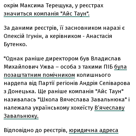
окрім Максима Терещука, у реєстрах
значиться компанія "Айс Таун".
За даними реєстрів, її засновником наразі є
Олексій Ігунін, а керівником - Анастасія
Бутенко.
"Однак раніше директором був Владислав
Михайлович Ужва – особа з такими ПІБ
була
позаштатним помічником
колишнього
нардепа від Партії регіонів Андрія Селіварова
з Донецька. Ще раніше компанія "Айс Таун"
називалась "Школа Вячеслава Завальнюка" і
належала українському хокеїсту
В’ячеславу
Завальнюку.
Відповідно до реєстрів,
юридична адреса