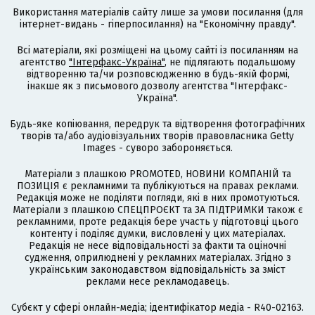
Використання матеріалів сайту лише за умови посилання (для
інтернет-видань - гіперпосилання) на "Економічну правду".
Всі матеріали, які розміщені на цьому сайті із посиланням на
агентство
"Інтерфакс-Україна"
, не підлягають подальшому
відтворенню та/чи розповсюдженню в будь-якій формі,
інакше як з письмового дозволу агентства "Інтерфакс-
Україна".
Будь-яке копіювання, передрук та відтворення фотографічних
творів та/або аудіовізуальних творів правовласника Getty
Images - суворо забороняється.
Матеріали з плашкою PROMOTED, НОВИНИ КОМПАНІЙ та
ПОЗИЦІЯ є рекламними та публікуються на правах реклами.
Редакція може не поділяти погляди, які в них промотуються.
Матеріали з плашкою СПЕЦПРОЄКТ та ЗА ПІДТРИМКИ також є
рекламними, проте редакція бере участь у підготовці цього
контенту і поділяє думки, висловлені у цих матеріалах.
Редакція не несе відповідальності за факти та оціночні
судження, оприлюднені у рекламних матеріалах. Згідно з
українським законодавством відповідальність за зміст
реклами несе рекламодавець.
Cубєкт у сфері онлайн-медіа; ідентифікатор медіа - R40-02163.