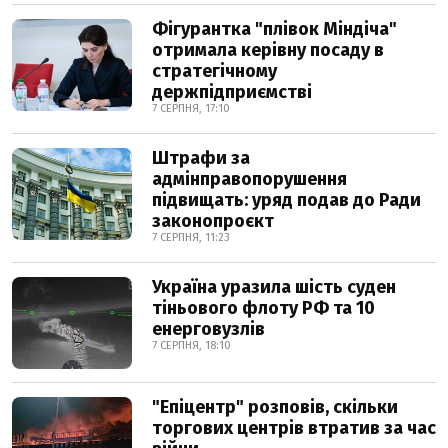
Фігурантка "плівок Міндіча"
отримала керівну посаду в
стратегічному
держпідприємстві
7 СЕРПНЯ, 17:10
Штрафи за
адмінправопорушення
підвищать: уряд подав до Ради
законопроєкт
7 СЕРПНЯ, 11:23
Україна уразила шість суден
тіньового флоту РФ та 10
енерговузлів
7 СЕРПНЯ, 18:10
"Епіцентр" розповів, скільки
торгових центрів втратив за час