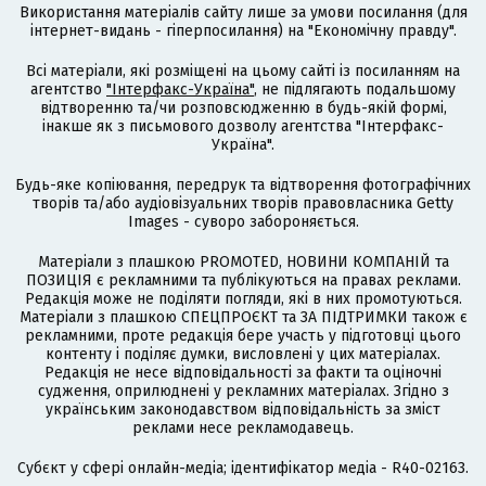
Використання матеріалів сайту лише за умови посилання (для
інтернет-видань - гіперпосилання) на "Економічну правду".
Всі матеріали, які розміщені на цьому сайті із посиланням на
агентство
"Інтерфакс-Україна"
, не підлягають подальшому
відтворенню та/чи розповсюдженню в будь-якій формі,
інакше як з письмового дозволу агентства "Інтерфакс-
Україна".
Будь-яке копіювання, передрук та відтворення фотографічних
творів та/або аудіовізуальних творів правовласника Getty
Images - суворо забороняється.
Матеріали з плашкою PROMOTED, НОВИНИ КОМПАНІЙ та
ПОЗИЦІЯ є рекламними та публікуються на правах реклами.
Редакція може не поділяти погляди, які в них промотуються.
Матеріали з плашкою СПЕЦПРОЄКТ та ЗА ПІДТРИМКИ також є
рекламними, проте редакція бере участь у підготовці цього
контенту і поділяє думки, висловлені у цих матеріалах.
Редакція не несе відповідальності за факти та оціночні
судження, оприлюднені у рекламних матеріалах. Згідно з
українським законодавством відповідальність за зміст
реклами несе рекламодавець.
Cубєкт у сфері онлайн-медіа; ідентифікатор медіа - R40-02163.