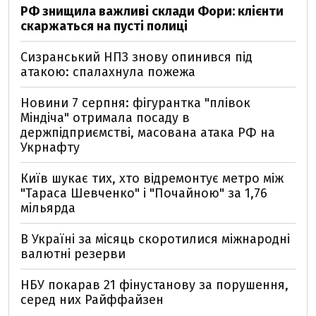
РФ знищила важливі склади Фори: клієнти
скаржаться на пусті полиці
Сизранський НПЗ знову опинився під
атакою: спалахнула пожежа
Новини 7 серпня: фігурантка "плівок
Міндіча" отримала посаду в
держпідприємстві, масована атака РФ на
Укрнафту
Київ шукає тих, хто відремонтує метро між
"Тараса Шевченко" і "Почайною" за 1,76
мільярда
В Україні за місяць скоротилися міжнародні
валютні резерви
НБУ покарав 21 фінустанову за порушення,
серед них Райффайзен