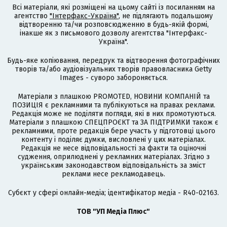
Всі матеріали, які розміщені на цьому сайті із посиланням на
агентство
"Інтерфакс-Україна"
, не підлягають подальшому
відтворенню та/чи розповсюдженню в будь-якій формі,
інакше як з письмового дозволу агентства "Інтерфакс-
Україна".
Будь-яке копіювання, передрук та відтворення фотографічних
творів та/або аудіовізуальних творів правовласника Getty
Images - суворо забороняється.
Матеріали з плашкою PROMOTED, НОВИНИ КОМПАНІЙ та
ПОЗИЦІЯ є рекламними та публікуються на правах реклами.
Редакція може не поділяти погляди, які в них промотуються.
Матеріали з плашкою СПЕЦПРОЄКТ та ЗА ПІДТРИМКИ також є
рекламними, проте редакція бере участь у підготовці цього
контенту і поділяє думки, висловлені у цих матеріалах.
Редакція не несе відповідальності за факти та оціночні
судження, оприлюднені у рекламних матеріалах. Згідно з
українським законодавством відповідальність за зміст
реклами несе рекламодавець.
Cубєкт у сфері онлайн-медіа; ідентифікатор медіа - R40-02163.
ТОВ "УП Медіа Плюс"