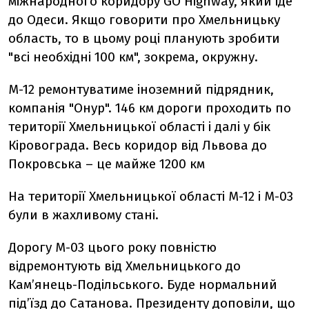
міжнародного коридору GО Highway, який іде
до Одеси. Якщо говорити про Хмельницьку
область, то в цьому році планують зробити
"всі необхідні 100 км", зокрема, окружну.
М-12 ремонтуватиме іноземний підрядник,
компанія "Онур". 146 км дороги проходить по
території Хмельницької області і далі у бік
Кіровограда. Весь коридор від Львова до
Покровська – це майже 1200 км
На території Хмельницької області М-12 і М-03
були в жахливому стані.
Дорогу М-03 цього року повністю
відремонтують від Хмельницького до
Кам’янець-Подільського. Буде нормальний
під’їзд до Сатанова. Президенту доповіли, що