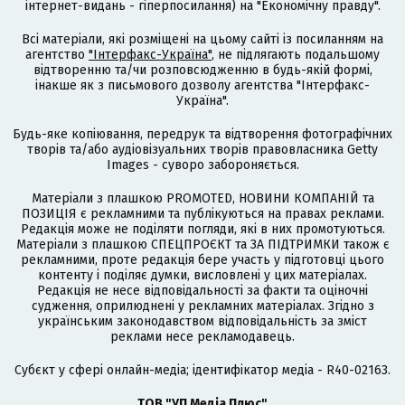
інтернет-видань - гіперпосилання) на "Економічну правду".
Всі матеріали, які розміщені на цьому сайті із посиланням на
агентство
"Інтерфакс-Україна"
, не підлягають подальшому
відтворенню та/чи розповсюдженню в будь-якій формі,
інакше як з письмового дозволу агентства "Інтерфакс-
Україна".
Будь-яке копіювання, передрук та відтворення фотографічних
творів та/або аудіовізуальних творів правовласника Getty
Images - суворо забороняється.
Матеріали з плашкою PROMOTED, НОВИНИ КОМПАНІЙ та
ПОЗИЦІЯ є рекламними та публікуються на правах реклами.
Редакція може не поділяти погляди, які в них промотуються.
Матеріали з плашкою СПЕЦПРОЄКТ та ЗА ПІДТРИМКИ також є
рекламними, проте редакція бере участь у підготовці цього
контенту і поділяє думки, висловлені у цих матеріалах.
Редакція не несе відповідальності за факти та оціночні
судження, оприлюднені у рекламних матеріалах. Згідно з
українським законодавством відповідальність за зміст
реклами несе рекламодавець.
Cубєкт у сфері онлайн-медіа; ідентифікатор медіа - R40-02163.
ТОВ "УП Медіа Плюс"