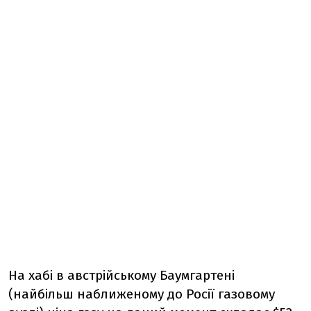
На хабі в австрійському Баумгартені
(найбільш наближеному до Росії газовому