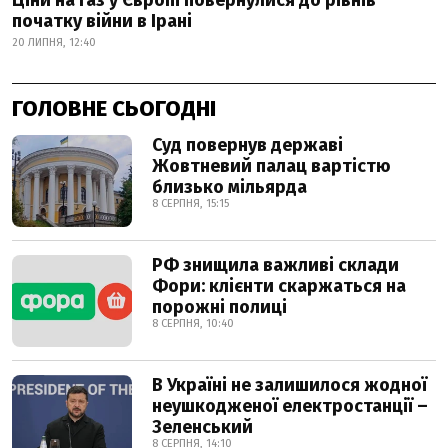
Ціни на газ у Європі повернулися до рівнів
початку війни в Ірані
20 ЛИПНЯ, 12:40
ГОЛОВНЕ СЬОГОДНІ
Суд повернув державі
Жовтневий палац вартістю
близько мільярда
8 СЕРПНЯ, 15:15
РФ знищила важливі склади
Фори: клієнти скаржаться на
порожні полиці
8 СЕРПНЯ, 10:40
В Україні не залишилося жодної
неушкодженої електростанції –
Зеленський
8 СЕРПНЯ, 14:10