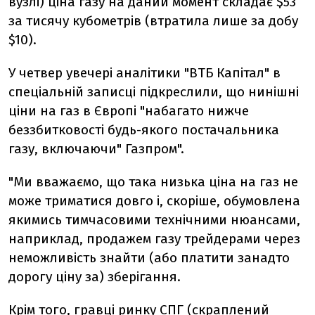
вузлі) ціна газу на даний момент складає $53
за тисячу кубометрів (втратила лише за добу
$10).
У четвер увечері аналітики "ВТБ Капітал" в
спеціальній записці підкреслили, що нинішні
ціни на газ в Європі "набагато нижче
беззбитковості будь-якого постачальника
газу, включаючи" Газпром".
"Ми вважаємо, що така низька ціна на газ не
може триматися довго і, скоріше, обумовлена
якимись тимчасовими технічними нюансами,
наприклад, продажем газу трейдерами через
неможливість знайти (або платити занадто
дорогу ціну за) зберігання.
Крім того, гравці ринку СПГ (скраплений