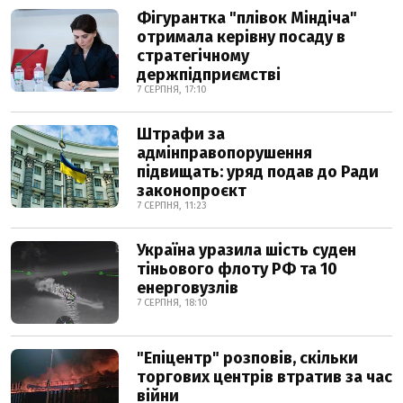
Фігурантка "плівок Міндіча"
отримала керівну посаду в
стратегічному
держпідприємстві
7 СЕРПНЯ, 17:10
Штрафи за
адмінправопорушення
підвищать: уряд подав до Ради
законопроєкт
7 СЕРПНЯ, 11:23
Україна уразила шість суден
тіньового флоту РФ та 10
енерговузлів
7 СЕРПНЯ, 18:10
"Епіцентр" розповів, скільки
торгових центрів втратив за час
війни