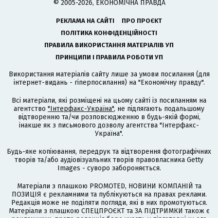
© 2005-2026, ЕКОНОМІЧНА ПРАВДА
РЕКЛАМА НА САЙТІ
ПРО ПРОЄКТ
ПОЛІТИКА КОНФІДЕНЦІЙНОСТІ
ПРАВИЛА ВИКОРИСТАННЯ МАТЕРІАЛІВ УП
ПРИНЦИПИ І ПРАВИЛА РОБОТИ УП
Використання матеріалів сайту лише за умови посилання (для
інтернет-видань - гіперпосилання) на "Економічну правду".
Всі матеріали, які розміщені на цьому сайті із посиланням на
агентство
"Інтерфакс-Україна"
, не підлягають подальшому
відтворенню та/чи розповсюдженню в будь-якій формі,
інакше як з письмового дозволу агентства "Інтерфакс-
Україна".
Будь-яке копіювання, передрук та відтворення фотографічних
творів та/або аудіовізуальних творів правовласника Getty
Images - суворо забороняється.
Матеріали з плашкою PROMOTED, НОВИНИ КОМПАНІЙ та
ПОЗИЦІЯ є рекламними та публікуються на правах реклами.
Редакція може не поділяти погляди, які в них промотуються.
Матеріали з плашкою СПЕЦПРОЄКТ та ЗА ПІДТРИМКИ також є