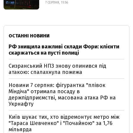
7 СЕРПНЯ, 11:56
ОСТАННІ НОВИНИ
РФ знищила важливі склади Фори: клієнти
скаржаться на пусті полиці
Сизранський НПЗ знову опинився під
атакою: спалахнула пожежа
Новини 7 серпня: фігурантка "плівок
Міндіча" отримала посаду в
держпідприємстві, масована атака РФ на
Укрнафту
Київ шукає тих, хто відремонтує метро між
"Тараса Шевченко" і "Почайною" за 1,76
мільярда