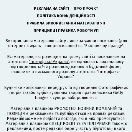
РЕКЛАМА НА САЙТІ
ПРО ПРОЄКТ
ПОЛІТИКА КОНФІДЕНЦІЙНОСТІ
ПРАВИЛА ВИКОРИСТАННЯ МАТЕРІАЛІВ УП
ПРИНЦИПИ І ПРАВИЛА РОБОТИ УП
Використання матеріалів сайту лише за умови посилання (для
інтернет-видань - гіперпосилання) на "Економічну правду".
Всі матеріали, які розміщені на цьому сайті із посиланням на
агентство
"Інтерфакс-Україна"
, не підлягають подальшому
відтворенню та/чи розповсюдженню в будь-якій формі,
інакше як з письмового дозволу агентства "Інтерфакс-
Україна".
Будь-яке копіювання, передрук та відтворення фотографічних
творів та/або аудіовізуальних творів правовласника Getty
Images - суворо забороняється.
Матеріали з плашкою PROMOTED, НОВИНИ КОМПАНІЙ та
ПОЗИЦІЯ є рекламними та публікуються на правах реклами.
Редакція може не поділяти погляди, які в них промотуються.
Матеріали з плашкою СПЕЦПРОЄКТ та ЗА ПІДТРИМКИ також є
рекламними, проте редакція бере участь у підготовці цього