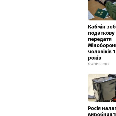
Кабмін зоб
податкову
передати
Міноборон
чоловіків 
років
6 СЕРПНЯ, 19:39
Росія нала
виробницт