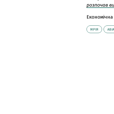
розпочав в
Економічна
МРІЯ
АВІ