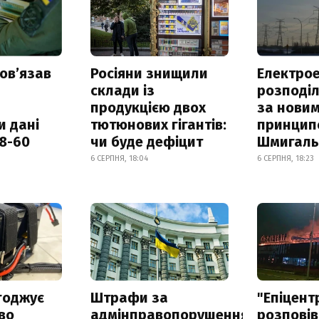
овʼязав
Росіяни знищили
Електрое
склади із
розподі
продукцією двох
за нови
и дані
тютюнових гігантів:
принцип
18-60
чи буде дефіцит
Шмигал
6 СЕРПНЯ, 18:04
6 СЕРПНЯ, 18:23
годжує
Штрафи за
"Епіцент
во
адмінправопорушення
розповів