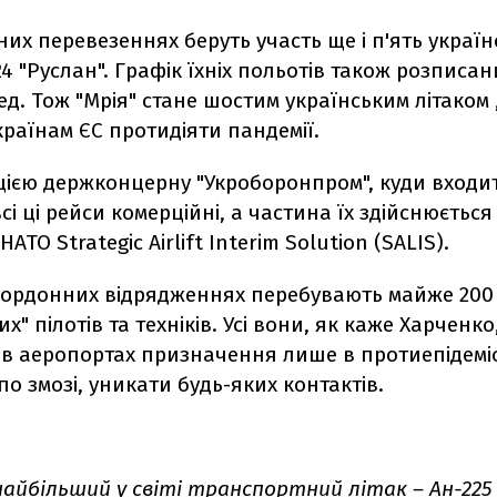
них перевезеннях беруть участь ще і п'ять україн
124 "Руслан". Графік їхніх польотів також розписа
ед. Тож "Мрія" стане шостим українським літаком 
раїнам ЄС протидіяти пандемії.
цією держконцерну "Укроборонпром", куди входи
всі ці рейси комерційні, а частина їх здійснюється
ТО Strategic Airlift Interim Solution (SALIS).
акордонних відрядженнях перебувають майже 200
х" пілотів та техніків. Усі вони, як каже Харченк
в аеропортах призначення лише в протиепідемі
 по змозі, уникати будь-яких контактів.
найбільший у світі транспортний літак – Ан-225