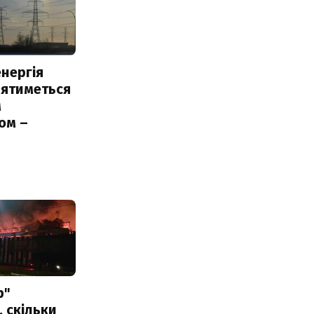
нергія
лятиметься
м
ом –
ь
р"
, скільки