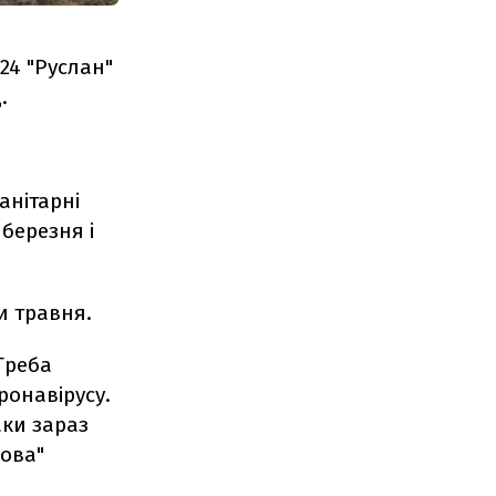
124 "Руслан"
д.
анітарні
 березня і
ни травня.
 Треба
ронавірусу.
аки зараз
нова"