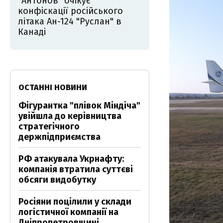
"Антонов" очікує
конфіскації російського
літака Ан-124 "Руслан" в
Канаді
ОСТАННІ НОВИНИ
Фігурантка "плівок Міндіча"
увійшла до керівництва
стратегічного
держпідприємства
РФ атакувала Укрнафту:
компанія втратила суттєві
обсяги видобутку
Росіяни поцілили у склади
логістичної компанії на
Дніпропетровщині