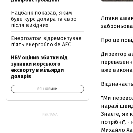
Нацбанк показав, яким
Літаки авіа
буде курс долара та євро
після вихідних
заброньован
Енергоатом відремонтував
Про це
пов
п’ять енергоблоків АЕС
Директор ав
НБУ оцінив збитки від
перевезення
зупинки морського
вже викона
експорту в мільярди
доларів
Відзначаєть
ВСІ НОВИНИ
"Ми перевоз
наразі швид
Знаєте, як 
РЕКЛАМА:
потрібні", 
Михайло Ха