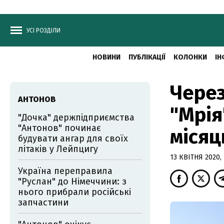
УСІ РОЗДІЛИ
НОВИНИ
ПУБЛІКАЦІЇ
КОЛОНКИ
ІН
Через
АНТОНОВ
"Мрія
"Дочка" держпідприємства
"Антонов" починає
місяц
будувати ангар для своїх
літаків у Лейпцигу
13 КВІТНЯ 2020, 
Україна переправила
"Руслан" до Німеччини: з
нього прибрали російські
запчастини