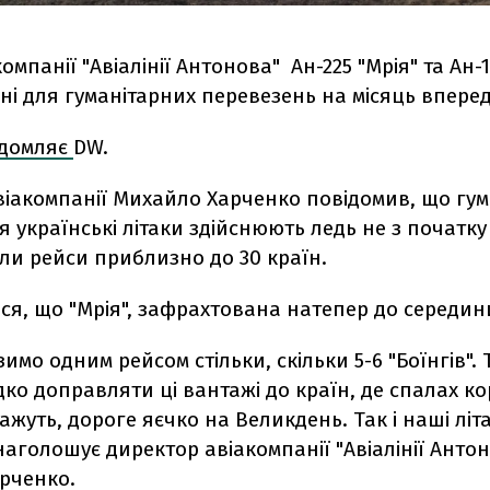
компанії "Авіалінії Антонова" Ан-225 "Мрія" та Ан-
і для гуманітарних перевезень на місяць впере
ідомляє
DW.
іакомпанії Михайло Харченко повідомив, що гум
 українські літаки здійснюють ледь не з початку
ли рейси приблизно до 30 країн.
ся, що "Мрія", зафрахтована натепер до середи
имо одним рейсом стільки, скільки 5-6 "Боїнгів".
ко доправляти ці вантажі до країн, де спалах ко
кажуть, дороге яєчко на Великдень. Так і наші літ
- наголошує директор авіакомпанії "Авіалінії Анто
рченко.