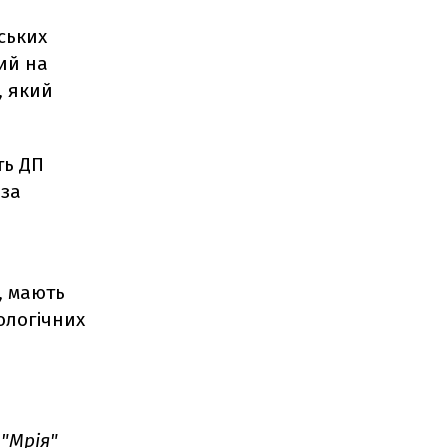
ських
ний на
, який
ть ДП
 за
о, мають
ологічних
 "Мрія"