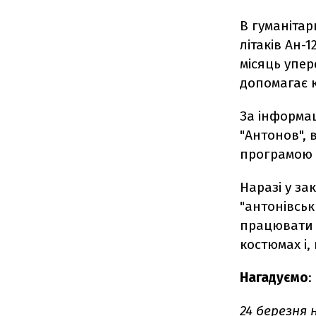
В гуманітар
літаків Ан-
місяць упер
допомагає к
За інформа
"Антонов", 
програмою НА
Наразі у з
"антонівськи
працювати 
костюмах і,
Нагадуємо
:
24 березня 