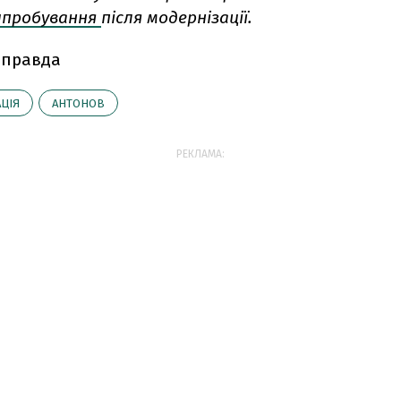
ипробування
після модернізації.
 правда
АЦІЯ
АНТОНОВ
РЕКЛАМА: