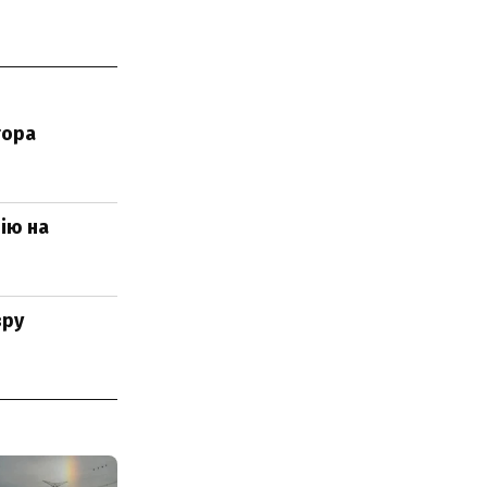
тора
ію на
зру