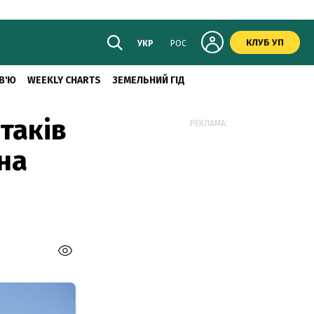
КЛУБ УП
УКР
РОС
В'Ю
WEEKLY CHARTS
ЗЕМЕЛЬНИЙ ГІД
таків
РЕКЛАМА:
 на