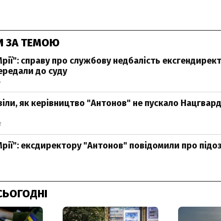
И ЗА ТЕМОЮ
рії": справу про службову недбалість ексгендирек
ередали до суду
6
віли, як керівництво "Антонов" не пускало Нацгвард
2
рії": ексдиректору "Антонов" повідомили про підо
СЬОГОДНІ