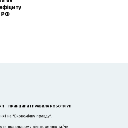
ти як
ефіциту
 РФ
УП
ПРИНЦИПИ І ПРАВИЛА РОБОТИ УП
я) на "Економічну правду".
гають подальшому відтворенню та/чи