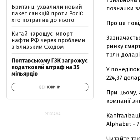
Британці ухвалили новий
позначки за
пакет санкцій проти Росії:
хто потрапив до нього
Про це пов
Китай нарощує імпорт
Зазначаєтьс
нафти РФ через проблеми
ринку смарт
з Близьким Сходом
трлн доларі
Полтавському ГЗК загрожує
податковий штраф на 35
У понеділок
мільярдів
224,37 долар
ВСІ НОВИНИ
При цьому, 
компанії зн
Капіталізац
РЕКЛАМА:
Alphabet - 
Читайте та