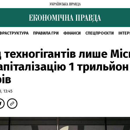
ФРАСТРУКТУРА
ПРАВИЛА ГРИ
ФІНАНСИ
СПЕЦПРОЄКТИ
ІНТЕР
 техногігантів лише Mic
апіталізацію 1 трильйон
ів
, 13:45