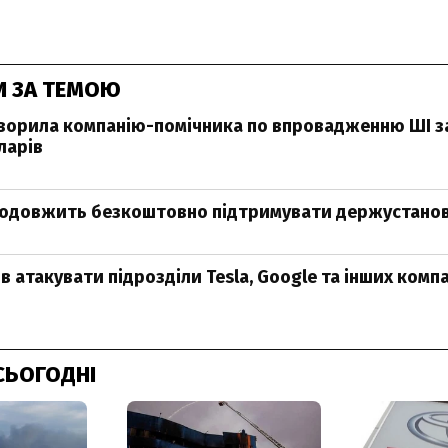
И ЗА ТЕМОЮ
творила компанію-помічника по впровадженню ШІ за
ларів
родовжить безкоштовно підтримувати держустанов
в атакувати підрозділи Tesla, Google та інших компа
СЬОГОДНІ