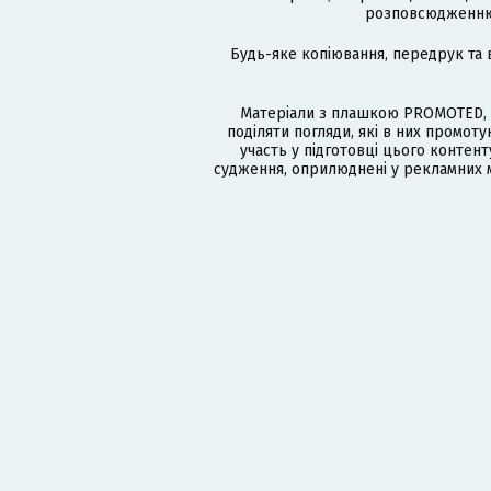
розповсюдженню в
Будь-яке копіювання, передрук та 
Матеріали з плашкою PROMOTED, 
поділяти погляди, які в них промо
участь у підготовці цього контенту
судження, оприлюднені у рекламних м