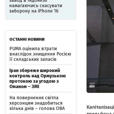
завод в Індонезії
намагаючись скасувати
заборону на iPhone 16
ОСТАННІ НОВИНИ
PUMA оцінила втрати
внаслідок знищення Росією
її складських запасів
Іран збереже широкий
контроль над Ормузькою
протокою за угодою з
Оманом – ЗМІ
На повернення світла
херсонцям знадобиться
Капіталізац
кілька днів – голова ОВА
трильйона д