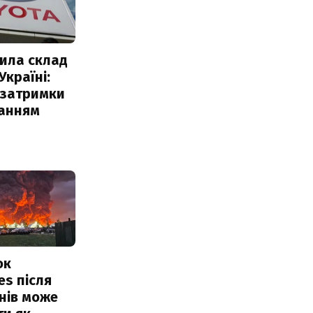
ила склад
Україні:
 затримки
чанням
ок
es після
нів може