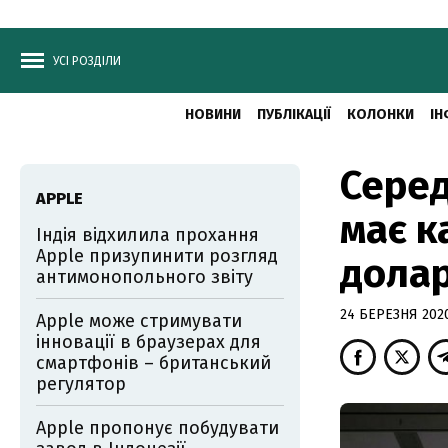
УСІ РОЗДІЛИ
НОВИНИ
ПУБЛІКАЦІЇ
КОЛОНКИ
ІН
Серед
АPPLE
має к
Індія відхилила прохання
Apple призупинити розгляд
долар
антимонопольного звіту
24 БЕРЕЗНЯ 2020
Apple може стримувати
інновації в браузерах для
смартфонів – британський
регулятор
Apple пропонує побудувати