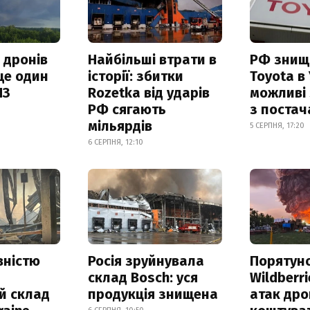
 дронів
Найбільші втрати в
РФ знищ
ще один
історії: збитки
Toyota в 
ПЗ
Rozetka від ударів
можливі
РФ сягають
з поста
мільярдів
5 СЕРПНЯ, 17:20
6 СЕРПНЯ, 12:10
вністю
Росія зруйнувала
Порятун
склад Bosch: уся
Wildberri
й склад
продукція знищена
атак дро