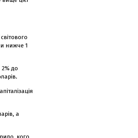
 світового
ли нижче 1
а 2% до
оларів.
апіталізація
арів, а
арило, кого