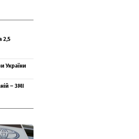
 2,5
и України
ній – ЗМІ