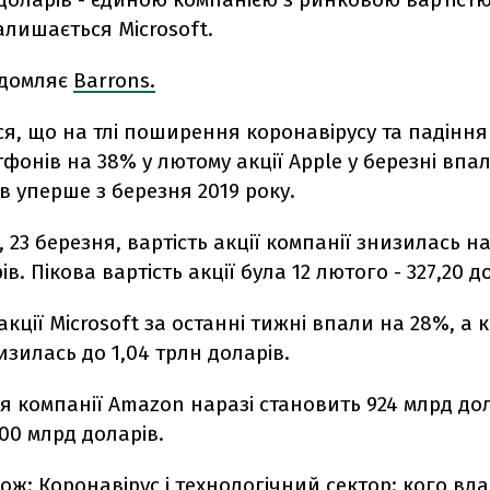
лишається Microsoft.
ідомляє
Barrons.
я, що на тлі поширення коронавірусу та падіння
фонів на 38% у лютому акції Apple у березні впа
в уперше з березня 2019 року.
, 23 березня, вартість акції компанії знизилась н
ів. Пікова вартість акції була 12 лютого - 327,20 д
акції Microsoft за останні тижні впали на 28%, а к
изилась до 1,04 трлн доларів.
ія компанії Amazon наразі становить 924 млрд дол
700 млрд доларів.
кож:
Коронавірус і технологічний сектор: кого вд