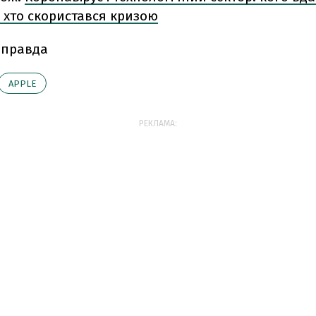
 хто скористався кризою
 правда
АPPLE
РЕКЛАМА: