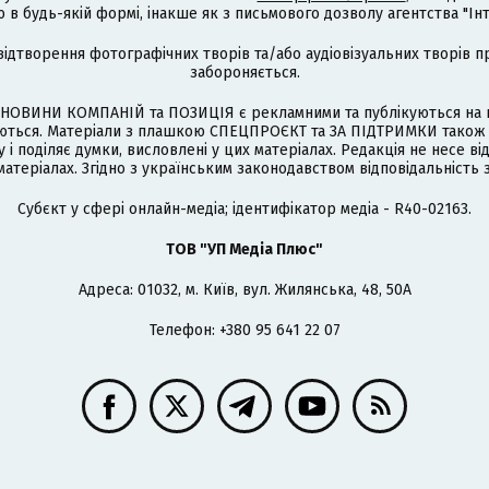
 будь-якій формі, інакше як з письмового дозволу агентства "Ін
відтворення фотографічних творів та/або аудіовізуальних творів п
забороняється.
НОВИНИ КОМПАНІЙ та ПОЗИЦІЯ є рекламними та публікуються на п
туються. Матеріали з плашкою СПЕЦПРОЄКТ та ЗА ПІДТРИМКИ також
 і поділяє думки, висловлені у цих матеріалах. Редакція не несе ві
атеріалах. Згідно з українським законодавством відповідальність 
Cубєкт у сфері онлайн-медіа; ідентифікатор медіа - R40-02163.
ТОВ "УП Медіа Плюс"
Адреса: 01032, м. Київ, вул. Жилянська, 48, 50А
Телефон: +380 95 641 22 07