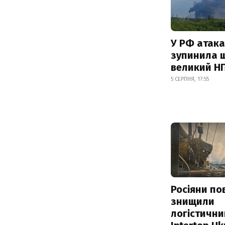
У РФ атака
зупинила 
великий Н
5 СЕРПНЯ, 17:55
Росіяни по
знищили
логістични