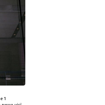
е 1
 вище цієї