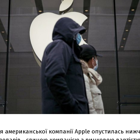
ія американської компанії Apple опустилась нижч
оларів - єдиною компанією з ринковою вартістю