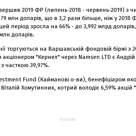
вершив 2019 ФР (липень-2018 - червень-2019) з ч
79 млн доларів, що в 3,2 рази більше, ніж у 2018 
цей період зросла на 66% - до 3,992 млрд доларів,
 млн доларів.
нії торгуються на Варшавській фондовій біржі з 2
 акціонером "Кернел" через Namsen LTD є Андрій
з часткою 39,97%.
estment Fund (Кайманові о-ви), бенефіціаром яко
 Віталій Хомутинник, котрий володіє 6,59% акцій 
РЕКЛАМА: