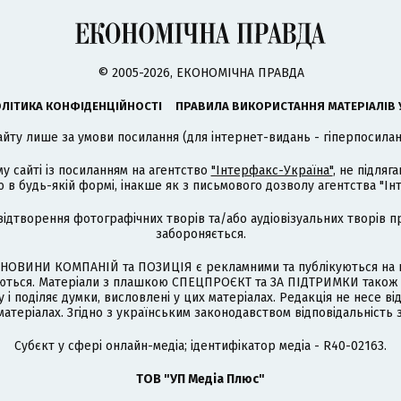
© 2005-2026, ЕКОНОМІЧНА ПРАВДА
ЛІТИКА КОНФІДЕНЦІЙНОСТІ
ПРАВИЛА ВИКОРИСТАННЯ МАТЕРІАЛІВ 
айту лише за умови посилання (для інтернет-видань - гіперпосиланн
му сайті із посиланням на агентство
"Інтерфакс-Україна"
, не підля
 будь-якій формі, інакше як з письмового дозволу агентства "Ін
відтворення фотографічних творів та/або аудіовізуальних творів п
забороняється.
НОВИНИ КОМПАНІЙ та ПОЗИЦІЯ є рекламними та публікуються на п
туються. Матеріали з плашкою СПЕЦПРОЄКТ та ЗА ПІДТРИМКИ також
 і поділяє думки, висловлені у цих матеріалах. Редакція не несе ві
атеріалах. Згідно з українським законодавством відповідальність 
Cубєкт у сфері онлайн-медіа; ідентифікатор медіа - R40-02163.
ТОВ "УП Медіа Плюс"