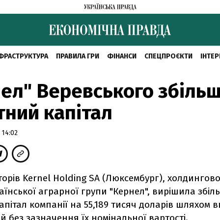
ФРАСТРУКТУРА
ПРАВИЛА ГРИ
ФІНАНСИ
СПЕЦПРОЄКТИ
ІНТЕР
ел" Веревського збіль
тний капітал
 14:02
орів Kernel Holding SA (Люксембург), холдингово
аїнської аграрної групи "Кернел", вирішила збі
апітал компанії на 55,189 тисяч доларів шляхом в
ій без зазначення їх номінальної вартості.