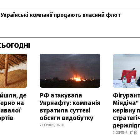
. Українські компанії продають власний флот
СЬОГОДНІ
айшли, де
РФ атакувала
Фігурант
зерно на
Укрнафту: компанія
Міндіча"
ривалої
втратила суттєві
керівну 
ртів
обсяги видобутку
стратегі
держпід
7 СЕРПНЯ, 16:50
7 СЕРПНЯ, 17:10