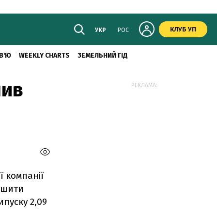
КЛУБ УП
УКР
РОС
В'Ю
WEEKLY CHARTS
ЗЕМЕЛЬНИЙ ГІД
шив
РЕКЛАМА:
ї компанії
льшити
ипуску 2,09