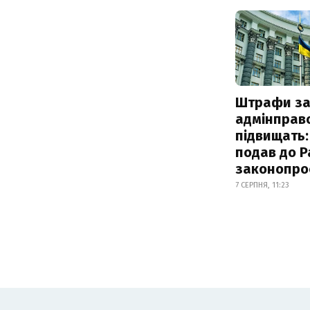
Штрафи з
адмінправ
підвищать:
подав до Р
законопро
7 СЕРПНЯ, 11:23