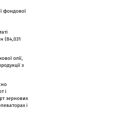
ої фондової
таті
н (84,031
ової олії,
родукції з
сно
т і
рт зернових
елеваторах і