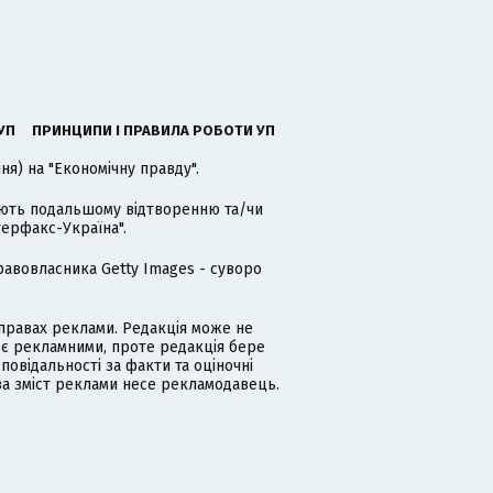
УП
ПРИНЦИПИ І ПРАВИЛА РОБОТИ УП
я) на "Економічну правду".
гають подальшому відтворенню та/чи
терфакс-Україна".
равовласника Getty Images - суворо
равах реклами. Редакція може не
 є рекламними, проте редакція бере
дповідальності за факти та оціночні
за зміст реклами несе рекламодавець.