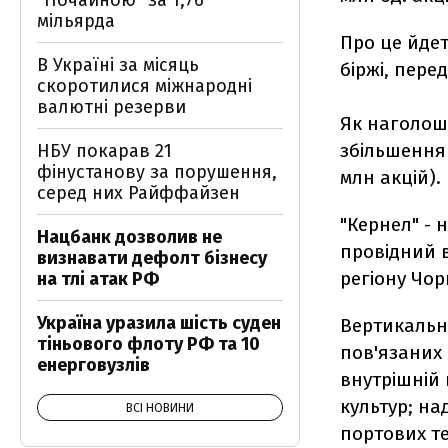
"Почайною" за 1,76
мільярда
Про це йдет
В Україні за місяць
біржі, пере
скоротилися міжнародні
валютні резерви
Як наголошу
збільшення 
НБУ покарав 21
фінустанову за порушення,
млн акцій).
серед них Райффайзен
"Кернел" - 
Нацбанк дозволив не
провідний в
визнавати дефолт бізнесу
регіону Чор
на тлі атак РФ
Україна уразила шість суден
Вертикально
тіньового флоту РФ та 10
пов'язаних 
енерговузлів
внутрішній
культур; на
ВСІ НОВИНИ
портових те