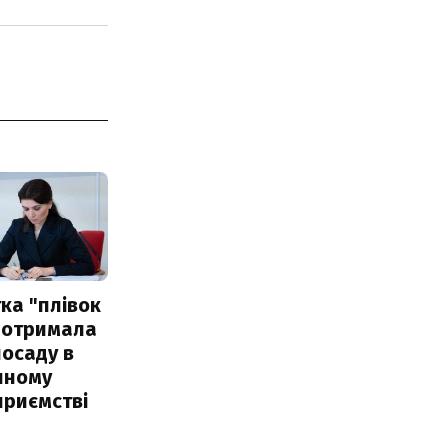
ка "плівок
 отримала
посаду в
чному
приємстві