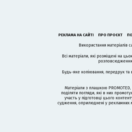
РЕКЛАМА НА САЙТІ
ПРО ПРОЄКТ
ПО
Використання матеріалів с
Всі матеріали, які розміщені на цьо
розповсюдженню в
Будь-яке копіювання, передрук та 
Матеріали з плашкою PROMOTED, 
поділяти погляди, які в них промо
участь у підготовці цього контенту
судження, оприлюднені у рекламних м