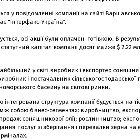
ься у повідомленні компанії на сайті Варшавськ
дає
"Інтерфакс-Україна"
.
ється, всі акції були оплачені готівкою. В резуль
статутний капітал компанії досяг майже $ 2.22 мл
найбільший у світі виробник і експортер соняшник
иробник і постачальник сільськогосподарської п
номорського басейну на світові ринки.
 інтегрована структура компанії будується на ті
між собою бізнес-сегментах: виробництво, експор
 продаж соняшникової олії; рослинництво; експо
дання послуг зі зберігання і перевалки зерна на 
рміналах.