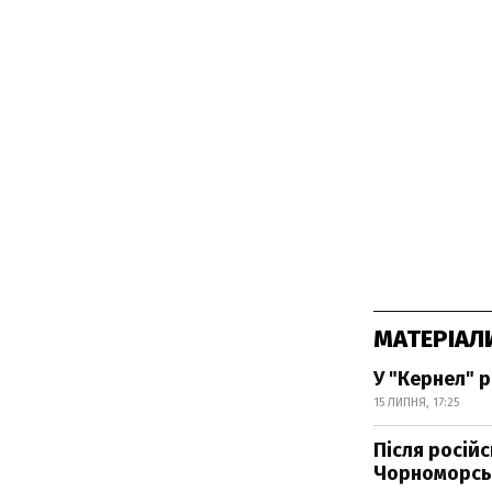
МАТЕРІАЛ
У "Кернел" 
15 ЛИПНЯ, 17:25
Після росій
Чорноморсь