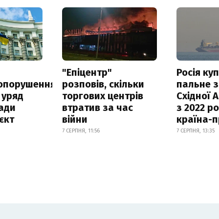
а
"Епіцентр"
Росія ку
опорушення
розповів, скільки
пальне з
 уряд
торгових центрів
Східної 
ади
втратив за час
з 2022 ро
єкт
війни
країна-
7 СЕРПНЯ, 11:56
7 СЕРПНЯ, 13:35