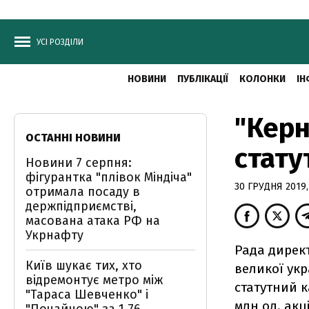
УСІ РОЗДІЛИ
НОВИНИ
ПУБЛІКАЦІЇ
КОЛОНКИ
ІН
"Керн
ОСТАННІ НОВИНИ
стату
Новини 7 серпня:
фігурантка "плівок Міндіча"
30 ГРУДНЯ 2019,
отримала посаду в
держпідприємстві,
масована атака РФ на
Укрнафту
Рада директ
Київ шукає тих, хто
великої укр
відремонтує метро між
статутний к
"Тараса Шевченко" і
млн од. акц