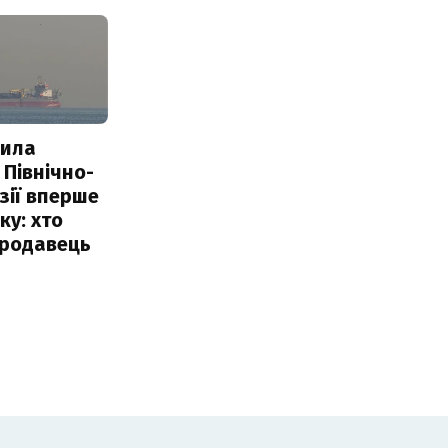
пила
 Північно-
Азії вперше
ку: хто
продавець