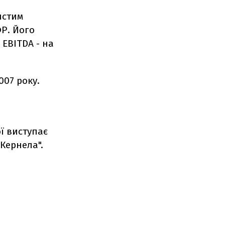
истим
ФР. Його
 EBITDA - на
007 року.
ї виступає
"Кернела".