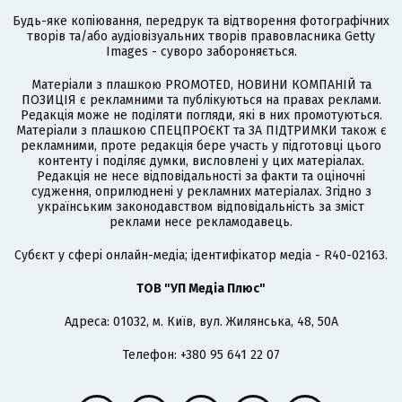
Будь-яке копіювання, передрук та відтворення фотографічних
творів та/або аудіовізуальних творів правовласника Getty
Images - суворо забороняється.
Матеріали з плашкою PROMOTED, НОВИНИ КОМПАНІЙ та
ПОЗИЦІЯ є рекламними та публікуються на правах реклами.
Редакція може не поділяти погляди, які в них промотуються.
Матеріали з плашкою СПЕЦПРОЄКТ та ЗА ПІДТРИМКИ також є
рекламними, проте редакція бере участь у підготовці цього
контенту і поділяє думки, висловлені у цих матеріалах.
Редакція не несе відповідальності за факти та оціночні
судження, оприлюднені у рекламних матеріалах. Згідно з
українським законодавством відповідальність за зміст
реклами несе рекламодавець.
Cубєкт у сфері онлайн-медіа; ідентифікатор медіа - R40-02163.
ТОВ "УП Медіа Плюс"
Адреса: 01032, м. Київ, вул. Жилянська, 48, 50А
Телефон: +380 95 641 22 07