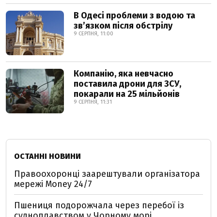
В Одесі проблеми з водою та
звʼязком після обстрілу
9 СЕРПНЯ, 11:00
Компанію, яка невчасно
поставила дрони для ЗСУ,
покарали на 25 мільйонів
9 СЕРПНЯ, 11:31
ОСТАННІ НОВИНИ
Правоохоронці заарештували організатора
мережі Money 24/7
Пшениця подорожчала через перебої із
судноплавством у Чорному морі