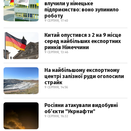
влучили у німецьке
підприємство: воно зупинило
роботу
9 СЕРПНЯ, 17:40
Китай опустився з 2 на 9 місце
серед найбільших експортних
ринків Німеччини
9 СЕРПНЯ, 13:46
На найбільшому експортному
центрі залізної руди оголосили
страйк
9 СЕРПНЯ, 14:56
Росіяни атакували видобувні
обʼєкти "Укрнафти"
9 СЕРПНЯ, 16:32