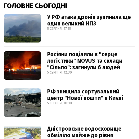
ГОЛОВНЕ СЬОГОДНІ
У РФ атака дронів зупинила ще
один великий НПЗ
5 СЕРПНЯ, 17:55
Росіяни поцілили в "серце
логістики" NOVUS та склади
"Сільпо": загинули 6 людей
5 СЕРПНЯ, 12:30
РФ знищила сортувальний
центр "Нової пошти" в Києві
5 СЕРПНЯ, 10:10
Дністровське водосховище
обміліло майже до рівня