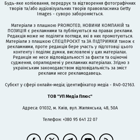
Будь-яке копіювання, передрук та відтворення фотографічних
творів та/або аудіовізуальних творів правовласника Getty
Images - суворо забороняється.
Матеріали з плашкою PROMOTED, НОВИНИ КОМПАНІЙ та
ПОЗИЦІЯ є рекламними та публікуються на правах реклами.
Редакція може не поділяти погляди, які в них промотуються.
Матеріали з плашкою СПЕЦПРОЄКТ та ЗА ПІДТРИМКИ також є
рекламними, проте редакція бере участь у підготовці цього
контенту і поділяє думки, висловлені у цих матеріалах.
Редакція не несе відповідальності за факти та оціночні
судження, оприлюднені у рекламних матеріалах. Згідно з
українським законодавством відповідальність за зміст
реклами несе рекламодавець.
Cубєкт у сфері онлайн-медіа; ідентифікатор медіа - R40-02163.
ТОВ "УП Медіа Плюс"
Адреса: 01032, м. Київ, вул. Жилянська, 48, 50А
Телефон: +380 95 641 22 07