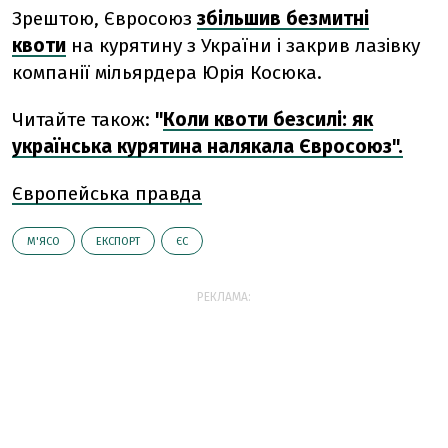
Зрештою, Євросоюз
збільшив безмитні
квоти
на курятину з України і закрив лазівку
компанії мільярдера Юрія Косюка.
Читайте також:
"
Коли квоти безсилі: як
українська курятина налякала Євросоюз".
Європейська правда
М'ЯСО
ЕКСПОРТ
ЄС
РЕКЛАМА: