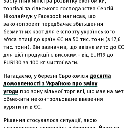
Заступник міністра розвитку економіки,
торгівлі та сільського господарства Сергій
Ніколайчук у Facebook написав, що
законопроект передбачає збільшення
безмитних квот для експорту українського
м'яса птиці до країн ЄС на 50 тис. тонн (з 17,6
тис. тонн). Він зазначив, що ввізне мито до ЄС
для цієї продукції є високим - від EUR19 до
EUR130 за 100 кг чистої ваги.
Нагадаємо, у березні Єврокомісія
досягла
домовленості з Україною про зміну
угоди
про зону вільної торгівлі, що має на меті
обмежити неконтрольоване ввезення
курятини в ЄС.
Рішення стосувалося ситуації, якою
незадоволені європейські фермери. Йдеться