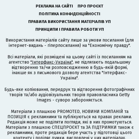
РЕКЛАМА НА САЙТІ
ПРО ПРОЄКТ
ПОЛІТИКА КОНФІДЕНЦІЙНОСТІ
ПРАВИЛА ВИКОРИСТАННЯ МАТЕРІАЛІВ УП
ПРИНЦИПИ І ПРАВИЛА РОБОТИ УП
Використання матеріалів сайту лише за умови посилання (для
інтернет-видань - гіперпосилання) на "Економічну правду".
Всі матеріали, які розміщені на цьому сайті із посиланням на
агентство
"Інтерфакс-Україна"
, не підлягають подальшому
відтворенню та/чи розповсюдженню в будь-якій формі,
інакше як з письмового дозволу агентства "Інтерфакс-
Україна".
Будь-яке копіювання, передрук та відтворення фотографічних
творів та/або аудіовізуальних творів правовласника Getty
Images - суворо забороняється.
Матеріали з плашкою PROMOTED, НОВИНИ КОМПАНІЙ та
ПОЗИЦІЯ є рекламними та публікуються на правах реклами.
Редакція може не поділяти погляди, які в них промотуються.
Матеріали з плашкою СПЕЦПРОЄКТ та ЗА ПІДТРИМКИ також є
рекламними, проте редакція бере участь у підготовці цього
контенту і поділяє думки, висловлені у цих матеріалах.