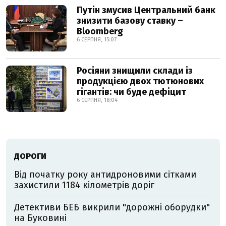
Путін змусив Центральний банк
знизити базову ставку –
Bloomberg
6 СЕРПНЯ, 15:07
Росіяни знищили склади із
продукцією двох тютюнових
гігантів: чи буде дефіцит
6 СЕРПНЯ, 18:04
ДОРОГИ
Від початку року антидроновими сітками
захистили 1184 кілометрів доріг
Детективи БЕБ викрили "дорожні оборудки"
на Буковині