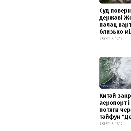
Суд поверн
державі Ж
палац варт
близько м
8 СЕРПНЯ, 15:15
Китай зак
аеропорт і
потяги чер
тайфун "Д
8 СЕРПНЯ, 17:10