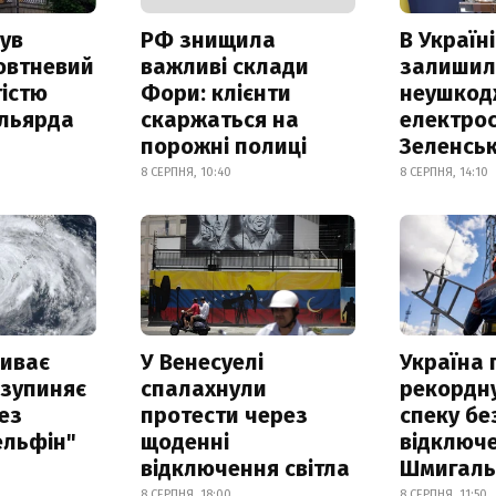
ув
РФ знищила
В Україні
овтневий
важливі склади
залишил
істю
Фори: клієнти
неушкод
ільярда
скаржаться на
електрос
порожні полиці
Зеленсь
8 СЕРПНЯ, 10:40
8 СЕРПНЯ, 14:10
риває
У Венесуелі
Україна
 зупиняє
спалахнули
рекордн
ез
протести через
спеку бе
ельфін"
щоденні
відключе
відключення світла
Шмигал
8 СЕРПНЯ, 18:00
8 СЕРПНЯ, 11:50