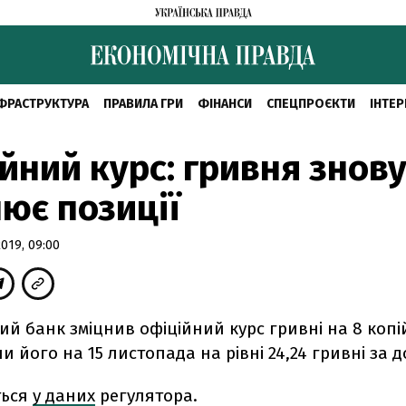
ФРАСТРУКТУРА
ПРАВИЛА ГРИ
ФІНАНСИ
СПЕЦПРОЄКТИ
ІНТЕР
йний курс: гривня знов
ює позиції
019, 09:00
й банк зміцнив офіційний курс гривні на 8 копі
 його на 15 листопада на рівні 24,24 гривні за д
ться
у даних
регулятора.