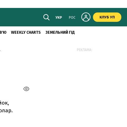
КЛУБ УП
УКР
РОС
В'Ю
WEEKLY CHARTS
ЗЕМЕЛЬНИЙ ГІД
у
РЕКЛАМА:
йок,
олар.