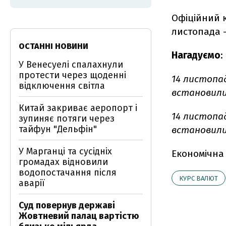
Офіційний к
листопада –
ОСТАННІ НОВИНИ
Нагадуємо
:
У Венесуелі спалахнули
протести через щоденні
14 листопа
відключення світла
встановилися
Китай закриває аеропорт і
14 листопа
зупиняє потяги через
тайфун "Дельфін"
встановилися
У Марганці та сусідніх
Економічна
громадах відновили
водопостачання після
КУРС ВАЛЮТ
аварії
Суд повернув державі
Жовтневий палац вартістю