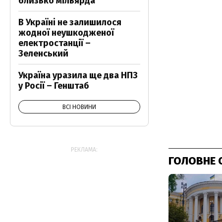
близько мільярда
В Україні не залишилося
жодної неушкодженої
електростанції –
Зеленський
Україна уразила ще два НПЗ
у Росії – Генштаб
ВСІ НОВИНИ
РЕКЛАМА:
ГОЛОВНЕ 