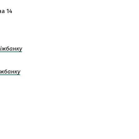
на 14
міжбанку
іжбанку