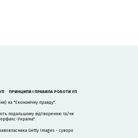
УП
ПРИНЦИПИ І ПРАВИЛА РОБОТИ УП
я) на "Економічну правду".
гають подальшому відтворенню та/чи
терфакс-Україна".
равовласника Getty Images - суворо