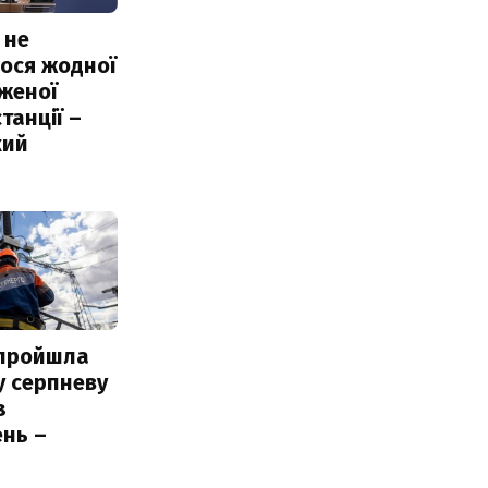
 не
ося жодної
женої
танції –
кий
 пройшла
у серпневу
з
нь –
ь