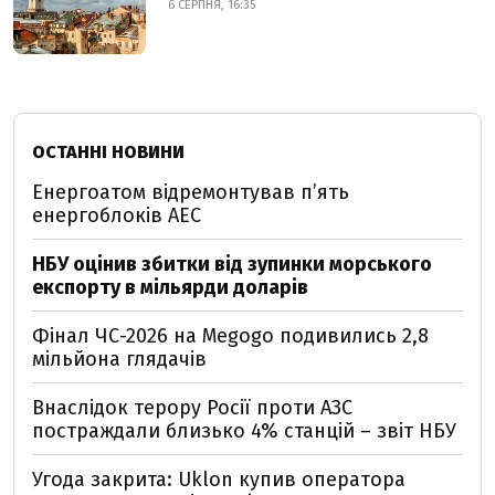
6 СЕРПНЯ, 16:35
ОСТАННІ НОВИНИ
Енергоатом відремонтував п’ять
енергоблоків АЕС
НБУ оцінив збитки від зупинки морського
експорту в мільярди доларів
Фінал ЧС-2026 на Megogo подивились 2,8
мільйона глядачів
Внаслідок терору Росії проти АЗС
постраждали близько 4% станцій – звіт НБУ
Угода закрита: Uklon купив оператора