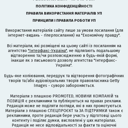
ПОЛІТИКА КОНФІДЕНЦІЙНОСТІ
ПРАВИЛА ВИКОРИСТАННЯ МАТЕРІАЛІВ УП
ПРИНЦИПИ І ПРАВИЛА РОБОТИ УП
Використання матеріалів сайту лише за умови посилання (для
інтернет-видань - гіперпосилання) на "Економічну правду".
Всі матеріали, які розміщені на цьому сайті із посиланням на
агентство
"Інтерфакс-Україна"
, не підлягають подальшому
відтворенню та/чи розповсюдженню в будь-якій формі,
інакше як з письмового дозволу агентства "Інтерфакс-
Україна".
Будь-яке копіювання, передрук та відтворення фотографічних
творів та/або аудіовізуальних творів правовласника Getty
Images - суворо забороняється.
Матеріали з плашкою PROMOTED, НОВИНИ КОМПАНІЙ та
ПОЗИЦІЯ є рекламними та публікуються на правах реклами.
Редакція може не поділяти погляди, які в них промотуються.
Матеріали з плашкою СПЕЦПРОЄКТ та ЗА ПІДТРИМКИ також є
рекламними, проте редакція бере участь у підготовці цього
контенту і поділяє думки, висловлені у цих матеріалах.
Редакція не несе відповідальності за факти та оціночні