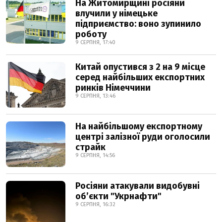
На Житомирщині росіяни
влучили у німецьке
підприємство: воно зупинило
роботу
9 СЕРПНЯ, 17:40
Китай опустився з 2 на 9 місце
серед найбільших експортних
ринків Німеччини
9 СЕРПНЯ, 13:46
На найбільшому експортному
центрі залізної руди оголосили
страйк
9 СЕРПНЯ, 14:56
Росіяни атакували видобувні
обʼєкти "Укрнафти"
9 СЕРПНЯ, 16:32