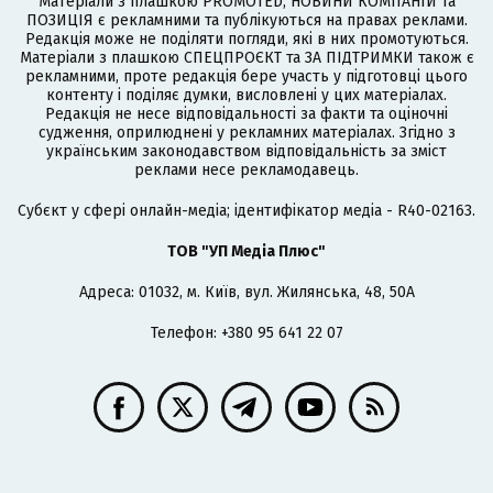
Матеріали з плашкою PROMOTED, НОВИНИ КОМПАНІЙ та
ПОЗИЦІЯ є рекламними та публікуються на правах реклами.
Редакція може не поділяти погляди, які в них промотуються.
Матеріали з плашкою СПЕЦПРОЄКТ та ЗА ПІДТРИМКИ також є
рекламними, проте редакція бере участь у підготовці цього
контенту і поділяє думки, висловлені у цих матеріалах.
Редакція не несе відповідальності за факти та оціночні
судження, оприлюднені у рекламних матеріалах. Згідно з
українським законодавством відповідальність за зміст
реклами несе рекламодавець.
Cубєкт у сфері онлайн-медіа; ідентифікатор медіа - R40-02163.
ТОВ "УП Медіа Плюс"
Адреса: 01032, м. Київ, вул. Жилянська, 48, 50А
Телефон: +380 95 641 22 07