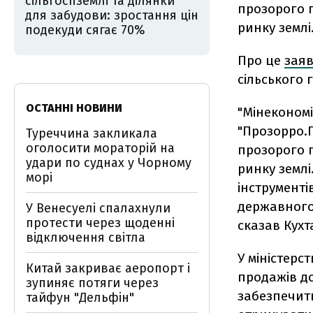
сільгоспземлі та ділянки
прозорого 
для забудови: зростання цін
ринку землі
подекуди сягає 70%
Про це
зая
сільського 
ОСТАННІ НОВИНИ
"Мінекономі
"Прозорро.
Туреччина закликала
оголосити мораторій на
прозорого 
удари по суднах у Чорному
ринку землі
морі
інструменті
державного 
У Венесуелі спалахнули
протести через щоденні
сказав Кухт
відключення світла
У міністерс
Китай закриває аеропорт і
продажів до
зупиняє потяги через
забезпечить
тайфун "Дельфін"