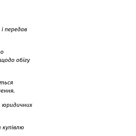
 і передав
го
щодо обігу
ється
ення.
а юридичних
 купівлю