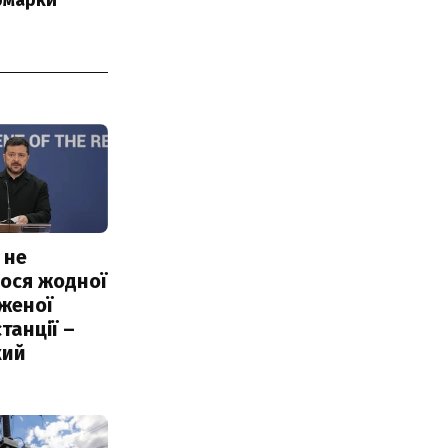
ярмарки
 не
ося жодної
женої
танції –
кий