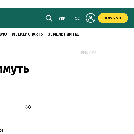
КЛУБ УП
УКР
РОС
В'Ю
WEEKLY CHARTS
ЗЕМЕЛЬНИЙ ГІД
РЕКЛАМА:
имуть
ня