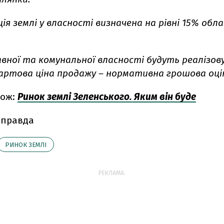
я землі у власності визначена на рівні 15% обл
авної та комунальної власності будуть реалізов
артова ціна продажу – нормативна грошова оці
кож:
Ринок землі Зеленського. Яким він буде
 правда
РИНОК ЗЕМЛІ
РЕКЛАМА: