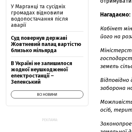
отримуватим
У Марганці та сусідніх
громадах відновили
Нагадаємо:
водопостачання після
аварії
Кабінет мін
його на ро
Суд повернув державі
Жовтневий палац вартістю
Міністерств
близько мільярда
господарст
В Україні не залишилося
земель сіл
жодної неушкодженої
електростанції –
Відповідно 
Зеленський
заборона н
ВСІ НОВИНИ
Можливість
осіб, тери
РЕКЛАМА:
Законопрое
земельної д