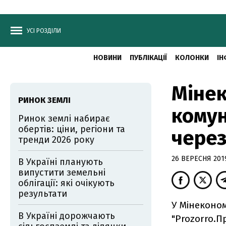
УСІ РОЗДІЛИ
НОВИНИ
ПУБЛІКАЦІЇ
КОЛОНКИ
ІН
Мінек
РИНОК ЗЕМЛІ
кому
Ринок землі набирає
обертів: ціни, регіони та
через
тренди 2026 року
26 ВЕРЕСНЯ 2019
В Україні планують
випустити земельні
облігації: які очікують
результати
У Мінеконо
В Україні дорожчають
"Prozorro.П