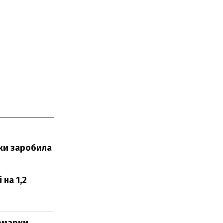
ьки заробила
на 1,2