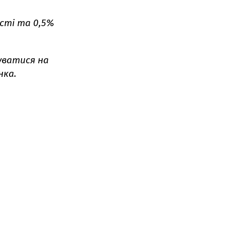
асті та 0,5%
уватися на
нка.