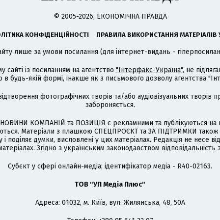
© 2005-2026, ЕКОНОМІЧНА ПРАВДА
ЛІТИКА КОНФІДЕНЦІЙНОСТІ
ПРАВИЛА ВИКОРИСТАННЯ МАТЕРІАЛІВ 
айту лише за умови посилання (для інтернет-видань - гіперпосиланн
му сайті із посиланням на агентство
"Інтерфакс-Україна"
, не підля
 будь-якій формі, інакше як з письмового дозволу агентства "Ін
відтворення фотографічних творів та/або аудіовізуальних творів п
забороняється.
НОВИНИ КОМПАНІЙ та ПОЗИЦІЯ є рекламними та публікуються на п
туються. Матеріали з плашкою СПЕЦПРОЄКТ та ЗА ПІДТРИМКИ також
 і поділяє думки, висловлені у цих матеріалах. Редакція не несе ві
атеріалах. Згідно з українським законодавством відповідальність 
Cубєкт у сфері онлайн-медіа; ідентифікатор медіа - R40-02163.
ТОВ "УП Медіа Плюс"
Адреса: 01032, м. Київ, вул. Жилянська, 48, 50А