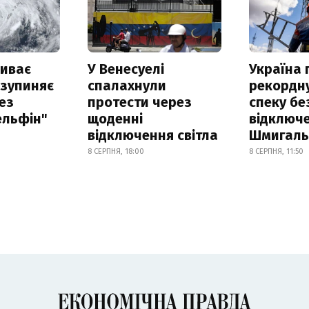
риває
У Венесуелі
Україна
 зупиняє
спалахнули
рекордн
ез
протести через
спеку бе
ельфін"
щоденні
відключе
відключення світла
Шмигал
8 СЕРПНЯ, 18:00
8 СЕРПНЯ, 11:50