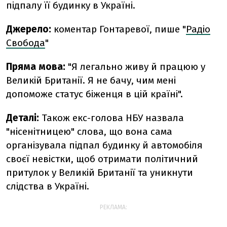
підпалу її будинку в Україні.
Джерело:
коментар Гонтаревої, пише "
Радіо
Свобода
"
Пряма мова:
"Я легально живу й працюю у
Великій Британії. Я не бачу, чим мені
допоможе статус біженця в цій країні".
Деталі:
Також екс-голова НБУ назвала
"нісенітницею" слова, що вона сама
організувала підпал будинку й автомобіля
своєї невістки, щоб отримати політичний
притулок у Великій Британії та уникнути
слідства в Україні.
РЕКЛАМА: