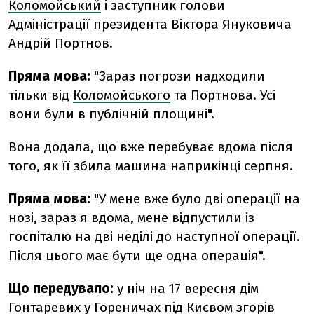
Коломойський
і заступник голови
Адміністрації президента Віктора Януковича
Андрій Портнов.
Пряма мова:
"Зараз погрози надходили
тільки від
Коломойського
та Портнова. Усі
вони були в публічній площині".
Вона додала, що вже перебуває вдома після
того, як її збила машина наприкінці серпня.
Пряма мова:
"У мене вже було дві операції на
нозі, зараз я вдома, мене відпустили із
госпіталю на дві неділі до наступної операції.
Після цього має бути ще одна операція".
Що передувало:
у ніч на 17 вересня дім
Гонтаревих у Гореничах під Києвом
згорів