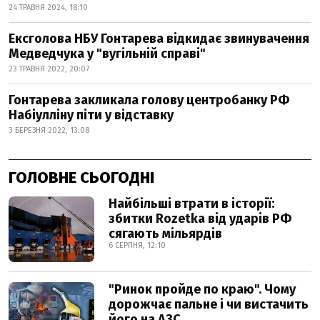
24 ТРАВНЯ 2024, 18:10
Ексголова НБУ Гонтарева відкидає звинувачення
Медведчука у "вугільній справі"
23 ТРАВНЯ 2022, 20:07
Гонтарева закликала голову центробанку РФ
Набіулліну піти у відставку
3 БЕРЕЗНЯ 2022, 13:08
ГОЛОВНЕ СЬОГОДНІ
Найбільші втрати в історії:
збитки Rozetka від ударів РФ
сягають мільярдів
6 СЕРПНЯ, 12:10
"Ринок пройде по краю". Чому
дорожчає пальне і чи вистачить
його на АЗС