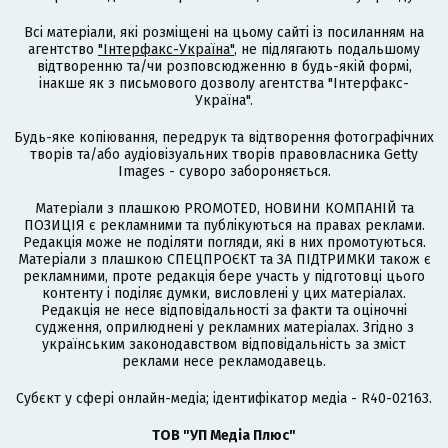
Всі матеріали, які розміщені на цьому сайті із посиланням на
агентство
"Інтерфакс-Україна"
, не підлягають подальшому
відтворенню та/чи розповсюдженню в будь-якій формі,
інакше як з письмового дозволу агентства "Інтерфакс-
Україна".
Будь-яке копіювання, передрук та відтворення фотографічних
творів та/або аудіовізуальних творів правовласника Getty
Images - суворо забороняється.
Матеріали з плашкою PROMOTED, НОВИНИ КОМПАНІЙ та
ПОЗИЦІЯ є рекламними та публікуються на правах реклами.
Редакція може не поділяти погляди, які в них промотуються.
Матеріали з плашкою СПЕЦПРОЄКТ та ЗА ПІДТРИМКИ також є
рекламними, проте редакція бере участь у підготовці цього
контенту і поділяє думки, висловлені у цих матеріалах.
Редакція не несе відповідальності за факти та оціночні
судження, оприлюднені у рекламних матеріалах. Згідно з
українським законодавством відповідальність за зміст
реклами несе рекламодавець.
Cубєкт у сфері онлайн-медіа; ідентифікатор медіа - R40-02163.
ТОВ "УП Медіа Плюс"