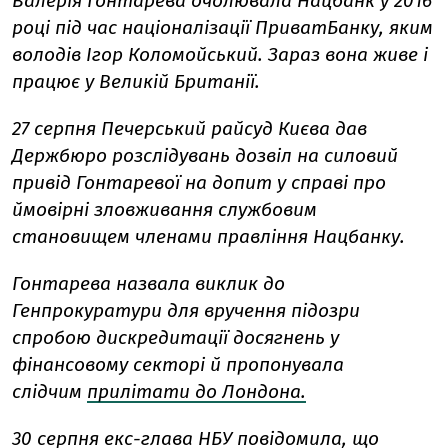
Валерія Гонтарева очолювала Нацбанк у 2016
році під час націоналізації ПриватБанку, яким
володів Ігор Коломойський. Зараз вона живе і
працює у Великій Британії.
27 серпня Печерський райсуд Києва дав
Держбюро розслідувань дозвіл на силовий
привід Гонтаревої на допит у справі про
ймовірні зловживання службовим
становищем членами правління Нацбанку.
Гонтарева назвала виклик до
Генпрокуратури для вручення підозри
спробою дискредитації досягнень у
фінансовому секторі й пропонувала
слідчим
прилітати до Лондона.
30 серпня екс-глава НБУ повідомила, що