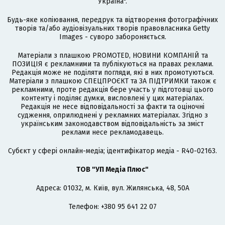
Україна".
Будь-яке копіювання, передрук та відтворення фотографічних
творів та/або аудіовізуальних творів правовласника Getty
Images - суворо забороняється.
Матеріали з плашкою PROMOTED, НОВИНИ КОМПАНІЙ та
ПОЗИЦІЯ є рекламними та публікуються на правах реклами.
Редакція може не поділяти погляди, які в них промотуються.
Матеріали з плашкою СПЕЦПРОЄКТ та ЗА ПІДТРИМКИ також є
рекламними, проте редакція бере участь у підготовці цього
контенту і поділяє думки, висловлені у цих матеріалах.
Редакція не несе відповідальності за факти та оціночні
судження, оприлюднені у рекламних матеріалах. Згідно з
українським законодавством відповідальність за зміст
реклами несе рекламодавець.
Cубєкт у сфері онлайн-медіа; ідентифікатор медіа - R40-02163.
ТОВ "УП Медіа Плюс"
Адреса: 01032, м. Київ, вул. Жилянська, 48, 50А
Телефон: +380 95 641 22 07