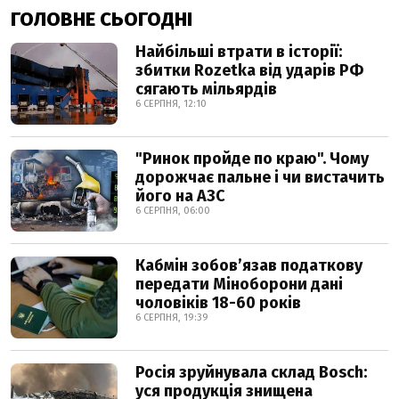
ГОЛОВНЕ СЬОГОДНІ
Найбільші втрати в історії:
збитки Rozetka від ударів РФ
сягають мільярдів
6 СЕРПНЯ, 12:10
"Ринок пройде по краю". Чому
дорожчає пальне і чи вистачить
його на АЗС
6 СЕРПНЯ, 06:00
Кабмін зобовʼязав податкову
передати Міноборони дані
чоловіків 18-60 років
6 СЕРПНЯ, 19:39
Росія зруйнувала склад Bosch:
уся продукція знищена