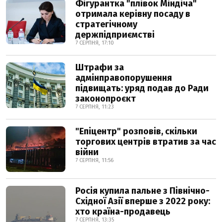
Фігурантка "плівок Міндіча"
отримала керівну посаду в
стратегічному
держпідприємстві
7 СЕРПНЯ, 17:10
Штрафи за
адмінправопорушення
підвищать: уряд подав до Ради
законопроєкт
7 СЕРПНЯ, 11:23
"Епіцентр" розповів, скільки
торгових центрів втратив за час
війни
7 СЕРПНЯ, 11:56
Росія купила пальне з Північно-
Східної Азії вперше з 2022 року:
хто країна-продавець
7 СЕРПНЯ, 13:35