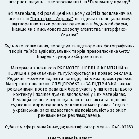
інтернет-видань - гіперпосилання) на "Економічну правду".
Всі матеріали, які розміщені на цьому сайті із посиланням на
агентство
"Інтерфакс-Україна"
, не підлягають подальшому
відтворенню та/чи розповсюдженню в будь-якій формі,
інакше як з письмового дозволу агентства "Інтерфакс-
Україна".
Будь-яке копіювання, передрук та відтворення фотографічних
творів та/або аудіовізуальних творів правовласника Getty
Images - суворо забороняється.
Матеріали з плашкою PROMOTED, НОВИНИ КОМПАНІЙ та
ПОЗИЦІЯ є рекламними та публікуються на правах реклами.
Редакція може не поділяти погляди, які в них промотуються.
Матеріали з плашкою СПЕЦПРОЄКТ та ЗА ПІДТРИМКИ також є
рекламними, проте редакція бере участь у підготовці цього
контенту і поділяє думки, висловлені у цих матеріалах.
Редакція не несе відповідальності за факти та оціночні
судження, оприлюднені у рекламних матеріалах. Згідно з
українським законодавством відповідальність за зміст
реклами несе рекламодавець.
Cубєкт у сфері онлайн-медіа; ідентифікатор медіа - R40-02163.
ТОВ "УП Медіа Плюс"