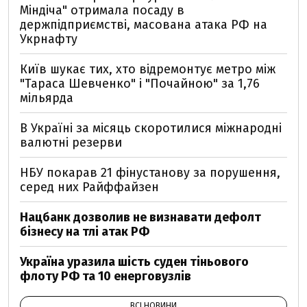
Міндіча" отримала посаду в
держпідприємстві, масована атака РФ на
Укрнафту
Київ шукає тих, хто відремонтує метро між
"Тараса Шевченко" і "Почайною" за 1,76
мільярда
В Україні за місяць скоротилися міжнародні
валютні резерви
НБУ покарав 21 фінустанову за порушення,
серед них Райффайзен
Нацбанк дозволив не визнавати дефолт
бізнесу на тлі атак РФ
Україна уразила шість суден тіньового
флоту РФ та 10 енерговузлів
ВСІ НОВИНИ