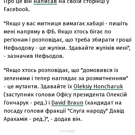
Про це він
написав
на своїй сторінці у
Facebook.
"Якщо у вас митниця вимагає хабарі - пишіть
мені напряму в ФБ. Я
кщо хтось бігає по
регіонам і розповідає, що треба збирати гроші
Нефьодову - це жуліки. Здавайте жуліків мені",
- зазначив Нефьодов.
"Якщо хтось розповідає, що "домовився із
зеленими і тепер наглядає за розмитненням"
- це мутанти. Здавайте їх
Oleksiy Honcharuk
(заступник голови Офісу президента Олексій
Гончарук - ред.) і
David Braun
(кандидат на
посаду голови фракції "Слуга народу" Давід
Арахамія - ред.)", - додав він.
РЕКЛАМА: