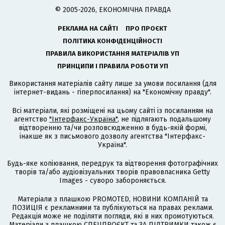
© 2005-2026, ЕКОНОМІЧНА ПРАВДА
РЕКЛАМА НА САЙТІ
ПРО ПРОЄКТ
ПОЛІТИКА КОНФІДЕНЦІЙНОСТІ
ПРАВИЛА ВИКОРИСТАННЯ МАТЕРІАЛІВ УП
ПРИНЦИПИ І ПРАВИЛА РОБОТИ УП
Використання матеріалів сайту лише за умови посилання (для
інтернет-видань - гіперпосилання) на "Економічну правду".
Всі матеріали, які розміщені на цьому сайті із посиланням на
агентство
"Інтерфакс-Україна"
, не підлягають подальшому
відтворенню та/чи розповсюдженню в будь-якій формі,
інакше як з письмового дозволу агентства "Інтерфакс-
Україна".
Будь-яке копіювання, передрук та відтворення фотографічних
творів та/або аудіовізуальних творів правовласника Getty
Images - суворо забороняється.
Матеріали з плашкою PROMOTED, НОВИНИ КОМПАНІЙ та
ПОЗИЦІЯ є рекламними та публікуються на правах реклами.
Редакція може не поділяти погляди, які в них промотуються.
Матеріали з плашкою СПЕЦПРОЄКТ та ЗА ПІДТРИМКИ також є