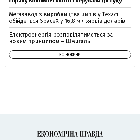
справу Коломойського скерували до суду
Мегазавод з виробництва чипів у Техасі
обійдеться SpaceX у 16,8 мільярдів доларів
Електроенергія розподілятиметься за
новим принципом – Шмигаль
ВСІ НОВИНИ