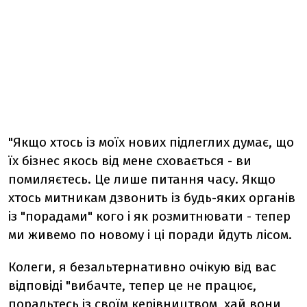
"Якщо хтось із моїх нових підлеглих думає, що
їх бізнес якось від мене сховається - ви
помиляєтесь. Це лише питання часу.
Якщо
хтось митникам дзвонить із будь-яких органів
із "порадами" кого і як розмитнювати - тепер
ми живемо по новому і ці поради йдуть лісом.
Колеги, я безальтернативно очікую від вас
відповіді "вибачте, тепер це не працює,
порадьтесь із своїм керівництвом, хай вони