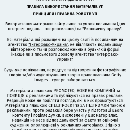
ПРАВИЛА ВИКОРИСТАННЯ МАТЕРІАЛІВ УП
ПРИНЦИПИ І ПРАВИЛА РОБОТИ УП
Використання матеріалів сайту лише за умови посилання (для
інтернет-видань - гіперпосилання) на "Економічну правду".
Всі матеріали, які розміщені на цьому сайті із посиланням на
агентство
"Інтерфакс-Україна"
, не підлягають подальшому
відтворенню та/чи розповсюдженню в будь-якій формі,
інакше як з письмового дозволу агентства "Інтерфакс-
Україна".
Будь-яке копіювання, передрук та відтворення фотографічних
творів та/або аудіовізуальних творів правовласника Getty
Images - суворо забороняється.
Матеріали з плашкою PROMOTED, НОВИНИ КОМПАНІЙ та
ПОЗИЦІЯ є рекламними та публікуються на правах реклами.
Редакція може не поділяти погляди, які в них промотуються.
Матеріали з плашкою СПЕЦПРОЄКТ та ЗА ПІДТРИМКИ також є
рекламними, проте редакція бере участь у підготовці цього
контенту і поділяє думки, висловлені у цих матеріалах.
Редакція не несе відповідальності за факти та оціночні
судження, оприлюднені у рекламних матеріалах. Згідно з