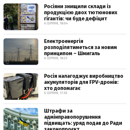
Росіяни знищили склади із
продукцією двох тютюнових
гігантів: чи буде дефіцит
6 СЕРПНЯ, 18:04
Електроенергія
розподілятиметься за новим
принципом – Шмигаль
6 СЕРПНЯ, 18:23
Росія налагоджує виробництво
акумуляторів для FPV-дронів:
хто допомагає
6 СЕРПНЯ, 17:30
Штрафи за
адмінправопорушення
підвищать: уряд подав до Ради
законопроєкт