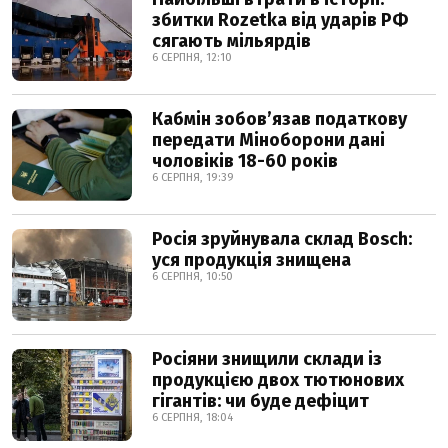
збитки Rozetka від ударів РФ
сягають мільярдів
6 СЕРПНЯ, 12:10
Кабмін зобовʼязав податкову
передати Міноборони дані
чоловіків 18-60 років
6 СЕРПНЯ, 19:39
Росія зруйнувала склад Bosch:
уся продукція знищена
6 СЕРПНЯ, 10:50
Росіяни знищили склади із
продукцією двох тютюнових
гігантів: чи буде дефіцит
6 СЕРПНЯ, 18:04