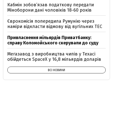
Кабмін зобовʼязав податкову передати
Міноборони дані чоловіків 18-60 років
Єврокомісія попередила Румунію через
наміри відкласти відмову від вугільних ТЕС
Привласнення мільярдів Приватбанку:
справу Коломойського скерували до суду
Мегазавод з виробництва чипів у Техасі
обійдеться SpaceX у 16,8 мільярдів доларів
ВСІ НОВИНИ