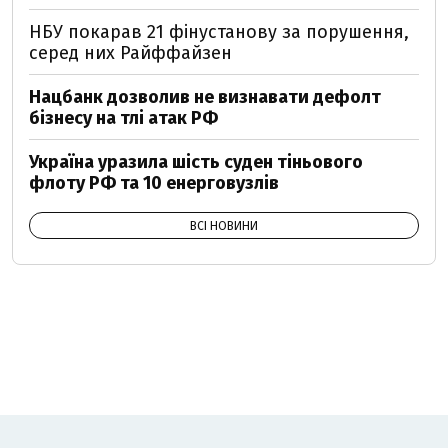
НБУ покарав 21 фінустанову за порушення,
серед них Райффайзен
Нацбанк дозволив не визнавати дефолт
бізнесу на тлі атак РФ
Україна уразила шість суден тіньового
флоту РФ та 10 енерговузлів
ВСІ НОВИНИ