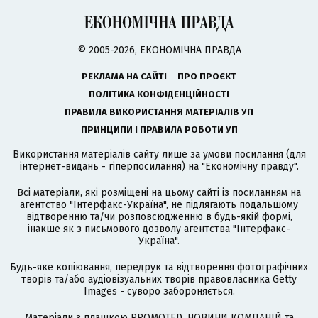
© 2005-2026, ЕКОНОМІЧНА ПРАВДА
РЕКЛАМА НА САЙТІ
ПРО ПРОЄКТ
ПОЛІТИКА КОНФІДЕНЦІЙНОСТІ
ПРАВИЛА ВИКОРИСТАННЯ МАТЕРІАЛІВ УП
ПРИНЦИПИ І ПРАВИЛА РОБОТИ УП
Використання матеріалів сайту лише за умови посилання (для
інтернет-видань - гіперпосилання) на "Економічну правду".
Всі матеріали, які розміщені на цьому сайті із посиланням на
агентство
"Інтерфакс-Україна"
, не підлягають подальшому
відтворенню та/чи розповсюдженню в будь-якій формі,
інакше як з письмового дозволу агентства "Інтерфакс-
Україна".
Будь-яке копіювання, передрук та відтворення фотографічних
творів та/або аудіовізуальних творів правовласника Getty
Images - суворо забороняється.
Матеріали з плашкою PROMOTED, НОВИНИ КОМПАНІЙ та