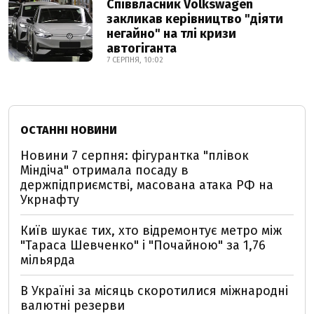
Співвласник Volkswagen
закликав керівництво "діяти
негайно" на тлі кризи
автогіганта
7 СЕРПНЯ, 10:02
ОСТАННІ НОВИНИ
Новини 7 серпня: фігурантка "плівок
Міндіча" отримала посаду в
держпідприємстві, масована атака РФ на
Укрнафту
Київ шукає тих, хто відремонтує метро між
"Тараса Шевченко" і "Почайною" за 1,76
мільярда
В Україні за місяць скоротилися міжнародні
валютні резерви