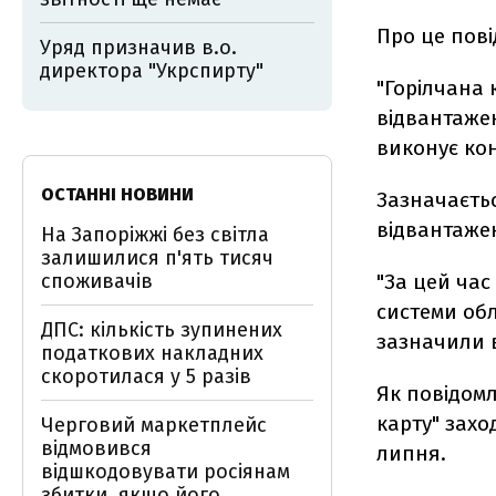
Про це пов
Уряд призначив в.о.
директора "Укрспирту"
"Горілчана
відвантажен
виконує кон
ОСТАННІ НОВИНИ
Зазначаєтьс
відвантажен
На Запоріжжі без світла
залишилися п'ять тисяч
споживачів
"За цей час
системи обл
ДПС: кількість зупинених
зазначили в
податкових накладних
скоротилася у 5 разів
Як повідомл
карту" захо
Черговий маркетплейс
відмовився
липня.
відшкодовувати росіянам
збитки, якщо його