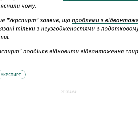
пояснили чому.
ше "Укрспирт" заявив, що
проблеми з відвантаж
'язані тільки з неузгодженостями в податковом
тві.
крспирт" пообіцяв відновити відвантаження сп
УКРСПИРТ
РЕКЛАМА: