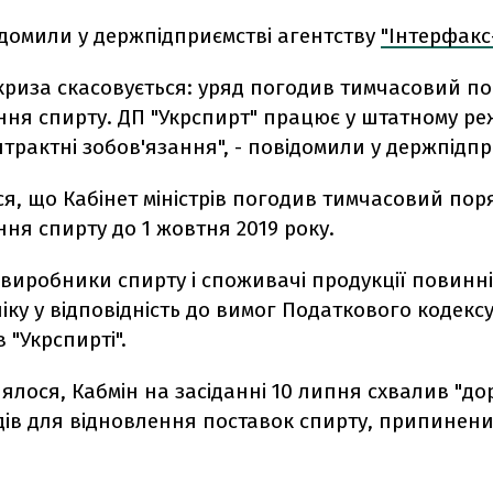
ідомили у держпідприємстві агентству
"Інтерфакс
 криза скасовується: уряд погодив тимчасовий п
ня спирту. ДП "Укрспирт" працює у штатному реж
трактні зобов'язання", - повідомили у держпідпр
я, що Кабінет міністрів погодив тимчасовий пор
ня спирту до 1 жовтня 2019 року.
 виробники спирту і споживачі продукції повинн
іку у відповідність до вимог Податкового кодексу"
 "Укрспирті".
ялося, Кабмін на засіданні 10 липня схвалив "д
дів для відновлення поставок спирту, припинених