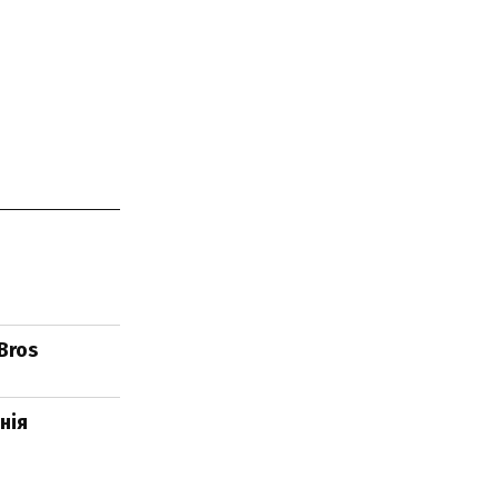
Bros
нія