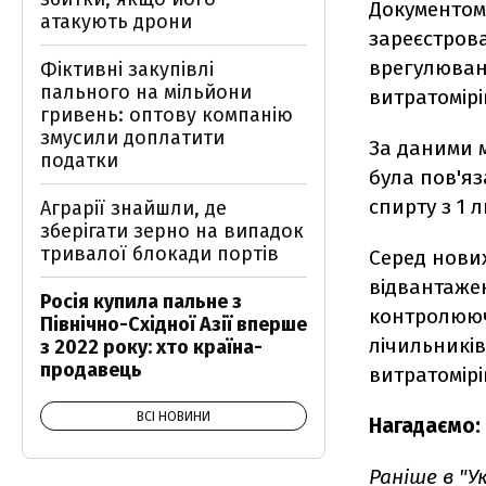
Документом
атакують дрони
зареєстрова
врегулюван
Фіктивні закупівлі
пального на мільйони
витратомірі
гривень: оптову компанію
змусили доплатити
За даними 
податки
була пов'я
спирту з 1 
Аграрії знайшли, де
зберігати зерно на випадок
тривалої блокади портів
Серед нови
відвантажен
Росія купила пальне з
контролююч
Північно-Східної Азії вперше
лічильників
з 2022 року: хто країна-
продавець
витратомірі
ВСІ НОВИНИ
Нагадаємо:
Раніше в "У