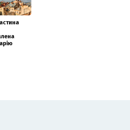
частина
млена
арію