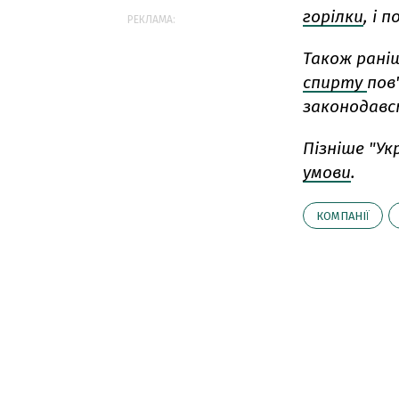
горілки
, і 
РЕКЛАМА:
Також рані
спирту
пов
законодавс
Пізніше "У
умови
.
КОМПАНІЇ