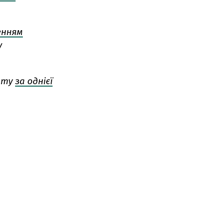
енням
у
ирту
за однієї