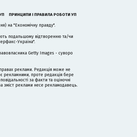
УП
ПРИНЦИПИ І ПРАВИЛА РОБОТИ УП
я) на "Економічну правду".
гають подальшому відтворенню та/чи
терфакс-Україна".
равовласника Getty Images - суворо
равах реклами. Редакція може не
 є рекламними, проте редакція бере
дповідальності за факти та оціночні
за зміст реклами несе рекламодавець.