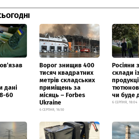
СЬОГОДНІ
овʼязав
Ворог знищив 400
Росіяни
тисяч квадратних
склади і
метрів складських
продукці
и дані
приміщень за
тютюнови
18-60
місяць – Forbes
чи буде 
Ukraine
6 СЕРПНЯ, 18:04
6 СЕРПНЯ, 16:50