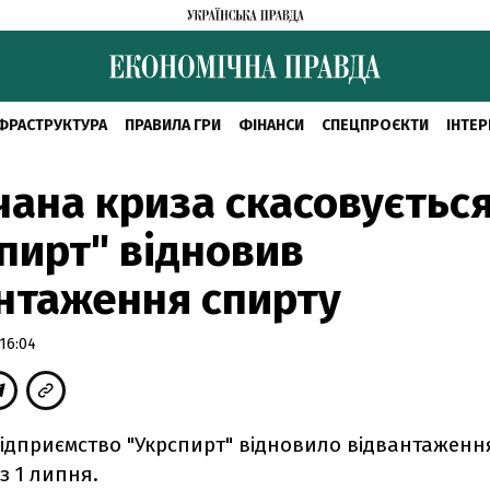
ФРАСТРУКТУРА
ПРАВИЛА ГРИ
ФІНАНСИ
СПЕЦПРОЄКТИ
ІНТЕР
чана криза скасовується
пирт" відновив
нтаження спирту
16:04
ідприємство "Укрспирт" відновило відвантаження
з 1 липня.