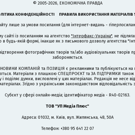
© 2005-2026, ЕКОНОМІЧНА ПРАВДА
ЛІТИКА КОНФІДЕНЦІЙНОСТІ
ПРАВИЛА ВИКОРИСТАННЯ МАТЕРІАЛІВ 
айту лише за умови посилання (для інтернет-видань - гіперпосиланн
му сайті із посиланням на агентство
"Інтерфакс-Україна"
, не підля
 будь-якій формі, інакше як з письмового дозволу агентства "Ін
відтворення фотографічних творів та/або аудіовізуальних творів п
забороняється.
НОВИНИ КОМПАНІЙ та ПОЗИЦІЯ є рекламними та публікуються на п
туються. Матеріали з плашкою СПЕЦПРОЄКТ та ЗА ПІДТРИМКИ також
 і поділяє думки, висловлені у цих матеріалах. Редакція не несе ві
атеріалах. Згідно з українським законодавством відповідальність 
Cубєкт у сфері онлайн-медіа; ідентифікатор медіа - R40-02163.
ТОВ "УП Медіа Плюс"
Адреса: 01032, м. Київ, вул. Жилянська, 48, 50А
Телефон: +380 95 641 22 07