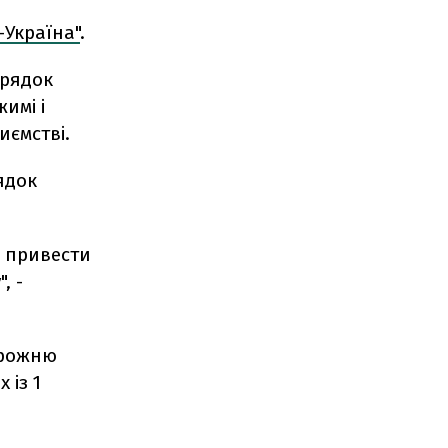
-Україна"
.
орядок
имі і
иємстві.
ядок
і привести
, -
орожню
 із 1