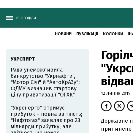
УСІ РОЗДІЛИ
НОВИНИ
ПУБЛІКАЦІЇ
КОЛОНКИ
ІН
Горіл
УКРСПИРТ
"Укрс
Рада унеможливила
банкрутство "Укрнафти",
відва
"Мотор Січі" й "АвтоКрАЗу";
ФДМУ визначив стартову
12 ЛИПНЯ 2019, 
ціну приватизації "ОГХК"
"Укренерго" отримує
прибуток – повна звітність;
"Нафтогаз" заявляє про 23
Державне п
мільярди прибутку, але
припинене 
звітності ще немає