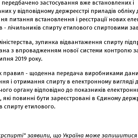
 передбачено застосування вже встановлених і
них у відповідному держреєстрі приладів обліку 
ня питання встановлення і реєстрації нових ел
в - лічильників спирту етилового спиртовими за
міністерства, зупинка відвантаження спирту під
зана з впровадженням нової системи контролю за
липня 2019 року.
х правил - щоденна передача виробниками дан
ня і отримання спирту в електронному вигляді 
ого органу відповідно до показників електронн
, які повинні бути зареєстровані в Єдиному держ
в спирту етилового.
крспирті" заявили, що
Україна може залишитися