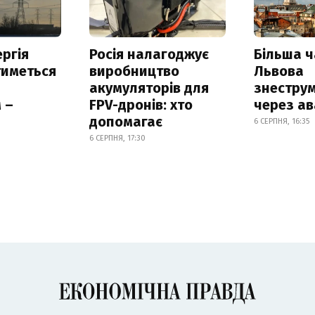
ргія
Росія налагоджує
Більша 
тиметься
виробництво
Львова
акумуляторів для
знестру
 –
FPV-дронів: хто
через ав
допомагає
6 СЕРПНЯ, 16:35
6 СЕРПНЯ, 17:30