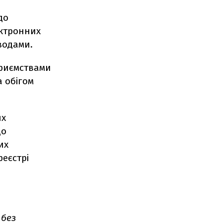
до
ектронних
водами.
приємствами
 обігом
их
до
их
реєстрі
 без