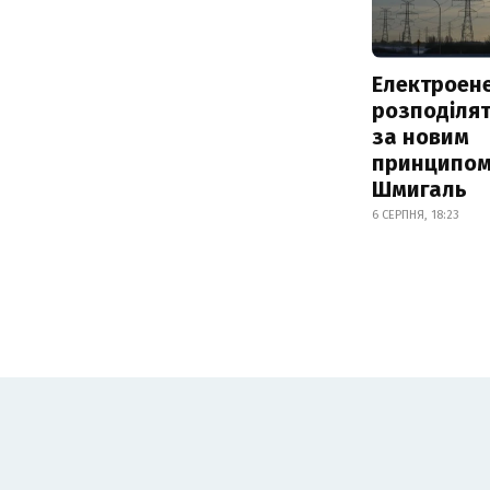
Електроене
розподіля
за новим
принципом
Шмигаль
6 СЕРПНЯ, 18:23