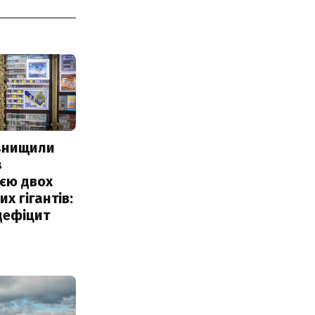
 знищили
з
єю двох
х гігантів:
дефіцит