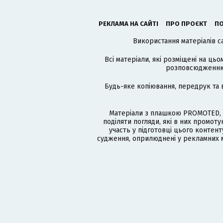
РЕКЛАМА НА САЙТІ
ПРО ПРОЄКТ
ПО
Використання матеріалів с
Всі матеріали, які розміщені на цьо
розповсюдженню в
Будь-яке копіювання, передрук та 
Матеріали з плашкою PROMOTED, 
поділяти погляди, які в них промо
участь у підготовці цього контенту
судження, оприлюднені у рекламних м