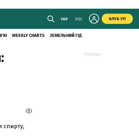
КЛУБ УП
УКР
РОС
В'Ю
WEEKLY CHARTS
ЗЕМЕЛЬНИЙ ГІД
:
РЕКЛАМА:
 спирту,