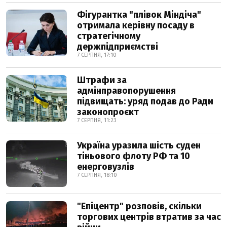
Фігурантка "плівок Міндіча"
отримала керівну посаду в
стратегічному
держпідприємстві
7 СЕРПНЯ, 17:10
Штрафи за
адмінправопорушення
підвищать: уряд подав до Ради
законопроєкт
7 СЕРПНЯ, 11:23
Україна уразила шість суден
тіньового флоту РФ та 10
енерговузлів
7 СЕРПНЯ, 18:10
"Епіцентр" розповів, скільки
торгових центрів втратив за час