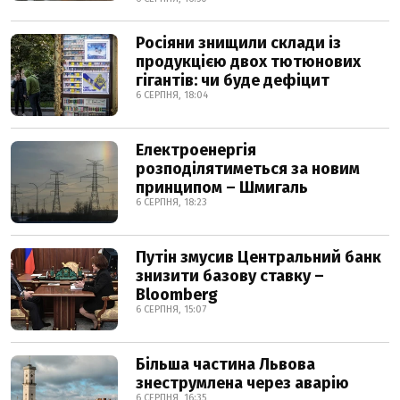
Росіяни знищили склади із
продукцією двох тютюнових
гігантів: чи буде дефіцит
6 СЕРПНЯ, 18:04
Електроенергія
розподілятиметься за новим
принципом – Шмигаль
6 СЕРПНЯ, 18:23
Путін змусив Центральний банк
знизити базову ставку –
Bloomberg
6 СЕРПНЯ, 15:07
Більша частина Львова
знеструмлена через аварію
6 СЕРПНЯ, 16:35