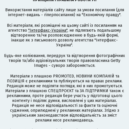
Використання матеріалів сайту лише за умови посилання (для
інтернет-видань - гіперпосилання) на "Економічну правду".
Всі матеріали, які розміщені на цьому сайті із посиланням на
агентство
"Інтерфакс-Україна"
, не підлягають подальшому
відтворенню та/чи розповсюдженню в будь-якій формі,
інакше як з письмового дозволу агентства "Інтерфакс-
Україна".
Будь-яке копіювання, передрук та відтворення фотографічних
творів та/або аудіовізуальних творів правовласника Getty
Images - суворо забороняється.
Матеріали з плашкою PROMOTED, НОВИНИ КОМПАНІЙ та
ПОЗИЦІЯ є рекламними та публікуються на правах реклами.
Редакція може не поділяти погляди, які в них промотуються.
Матеріали з плашкою СПЕЦПРОЄКТ та ЗА ПІДТРИМКИ також є
рекламними, проте редакція бере участь у підготовці цього
контенту і поділяє думки, висловлені у цих матеріалах.
Редакція не несе відповідальності за факти та оціночні
судження, оприлюднені у рекламних матеріалах. Згідно з
українським законодавством відповідальність за зміст
реклами несе рекламодавець.