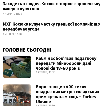
Заходить з півдня. Косюк створює європейську
імперію курятини
4 ЧЕРВНЯ, 13:05
МХП Косюка купує частку грецької компанії: що
передбачає угода
1 ЧЕРВНЯ, 12:30
ГОЛОВНЕ СЬОГОДНІ
Кабмін зобовʼязав податкову
передати Міноборони дані
чоловіків 18-60 років
6 СЕРПНЯ, 19:39
Ворог знищив 400 тисяч
квадратних метрів складських
приміщень за місяць – Forbes
Ukraine
6 СЕРПНЯ, 16:50