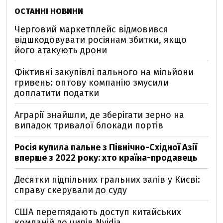
ОСТАННІ НОВИНИ
Черговий маркетплейс відмовився
відшкодовувати росіянам збитки, якщо
його атакують дрони
Фіктивні закупівлі пального на мільйони
гривень: оптову компанію змусили
доплатити податки
Аграрії знайшли, де зберігати зерно на
випадок тривалої блокади портів
Росія купила пальне з Північно-Східної Азії
вперше з 2022 року: хто країна-продавець
Десятки підпільних гральних залів у Києві:
справу скерували до суду
США переглядають доступ китайських
компаній до чипів Nvidia