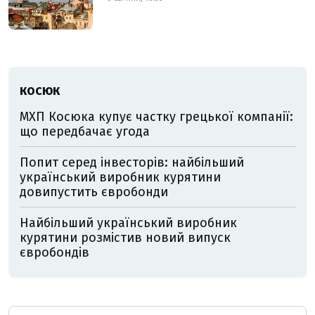
КОСЮК
МХП Косюка купує частку грецької компанії:
що передбачає угода
Попит серед інвесторів: найбільший
український виробник курятини
довипустить євробонди
Найбільший український виробник
курятини розмістив новий випуск
євробондів