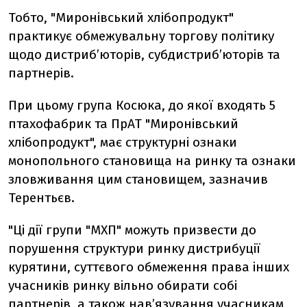
Тобто, "Миронівський хлібопродукт"
практикує обмежувальну торгову політику
щодо дистриб’юторів, субдистриб’юторів та
партнерів.
При цьому група Косюка, до якої входять 5
птахофабрик та ПрАТ "Миронівський
хлібопродукт", має структурні ознаки
монопольного становища на ринку та ознаки
зловживання цим становищем, зазначив
Терентьєв.
"Ці дії групи "МХП" можуть призвести до
порушення структури ринку дистрибуції
курятини, суттєвого обмеження права інших
учасників ринку вільно обирати собі
партнерів, а також нав’язування учасникам