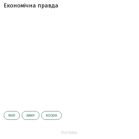
Економічна правда
МХП
АМКУ
КОСЮК
РЕКЛАМА: