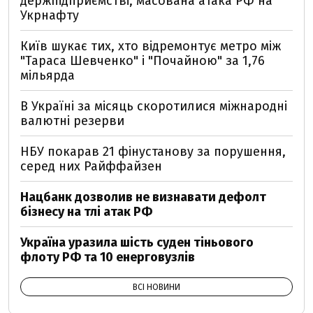
держпідприємстві, масована атака РФ на
Укрнафту
Київ шукає тих, хто відремонтує метро між
"Тараса Шевченко" і "Почайною" за 1,76
мільярда
В Україні за місяць скоротилися міжнародні
валютні резерви
НБУ покарав 21 фінустанову за порушення,
серед них Райффайзен
Нацбанк дозволив не визнавати дефолт
бізнесу на тлі атак РФ
Україна уразила шість суден тіньового
флоту РФ та 10 енерговузлів
ВСІ НОВИНИ