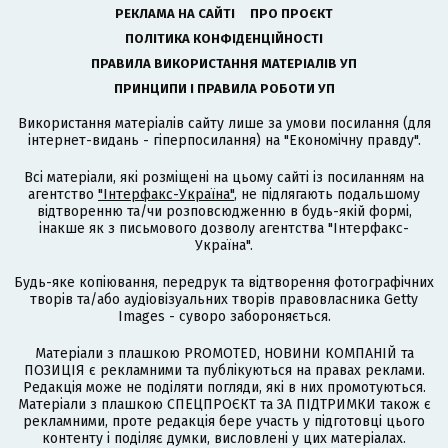
РЕКЛАМА НА САЙТІ
ПРО ПРОЄКТ
ПОЛІТИКА КОНФІДЕНЦІЙНОСТІ
ПРАВИЛА ВИКОРИСТАННЯ МАТЕРІАЛІВ УП
ПРИНЦИПИ І ПРАВИЛА РОБОТИ УП
Використання матеріалів сайту лише за умови посилання (для
інтернет-видань - гіперпосилання) на "Економічну правду".
Всі матеріали, які розміщені на цьому сайті із посиланням на
агентство
"Інтерфакс-Україна"
, не підлягають подальшому
відтворенню та/чи розповсюдженню в будь-якій формі,
інакше як з письмового дозволу агентства "Інтерфакс-
Україна".
Будь-яке копіювання, передрук та відтворення фотографічних
творів та/або аудіовізуальних творів правовласника Getty
Images - суворо забороняється.
Матеріали з плашкою PROMOTED, НОВИНИ КОМПАНІЙ та
ПОЗИЦІЯ є рекламними та публікуються на правах реклами.
Редакція може не поділяти погляди, які в них промотуються.
Матеріали з плашкою СПЕЦПРОЄКТ та ЗА ПІДТРИМКИ також є
рекламними, проте редакція бере участь у підготовці цього
контенту і поділяє думки, висловлені у цих матеріалах.