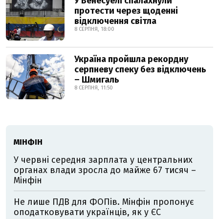
У Венесуелі спалахнули
протести через щоденні
відключення світла
8 СЕРПНЯ, 18:00
Україна пройшла рекордну
серпневу спеку без відключень
– Шмигаль
8 СЕРПНЯ, 11:50
МІНФІН
У червні середня зарплата у центральних
органах влади зросла до майже 67 тисяч –
Мінфін
Не лише ПДВ для ФОПів. Мінфін пропонує
оподатковувати українців, як у ЄС