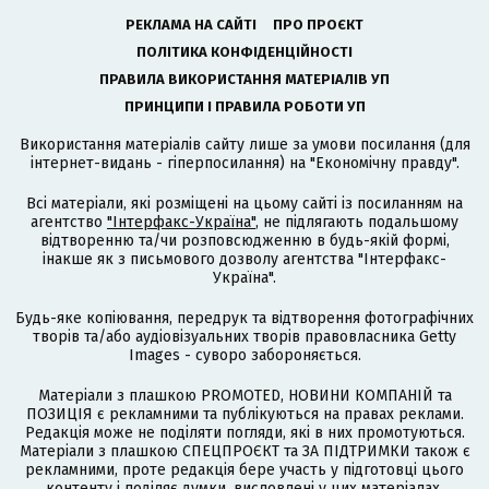
РЕКЛАМА НА САЙТІ
ПРО ПРОЄКТ
ПОЛІТИКА КОНФІДЕНЦІЙНОСТІ
ПРАВИЛА ВИКОРИСТАННЯ МАТЕРІАЛІВ УП
ПРИНЦИПИ І ПРАВИЛА РОБОТИ УП
Використання матеріалів сайту лише за умови посилання (для
інтернет-видань - гіперпосилання) на "Економічну правду".
Всі матеріали, які розміщені на цьому сайті із посиланням на
агентство
"Інтерфакс-Україна"
, не підлягають подальшому
відтворенню та/чи розповсюдженню в будь-якій формі,
інакше як з письмового дозволу агентства "Інтерфакс-
Україна".
Будь-яке копіювання, передрук та відтворення фотографічних
творів та/або аудіовізуальних творів правовласника Getty
Images - суворо забороняється.
Матеріали з плашкою PROMOTED, НОВИНИ КОМПАНІЙ та
ПОЗИЦІЯ є рекламними та публікуються на правах реклами.
Редакція може не поділяти погляди, які в них промотуються.
Матеріали з плашкою СПЕЦПРОЄКТ та ЗА ПІДТРИМКИ також є
рекламними, проте редакція бере участь у підготовці цього
контенту і поділяє думки, висловлені у цих матеріалах.